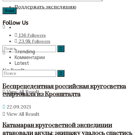
Поддержать экспедицию
Follow Us
136
Followers
23.9k
Followers
Trending
Комментарии
Latest
No Result
Беспрецедентная российская кругосветка
View All Result
стартовала из Кронштадта
No Result
22.09.2021
View All Result
Катамаран кругосветной экспедиции
атаковали акулы: экипажу удалось спастись