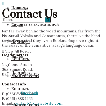
Новости
Команда
Contact Us
Следить за экспедицией
Видео
Far far away, behind the word mountains, far from the
No Result
countries Vokalia and Consonantia, there live the blind
Новости
texts. Separated they live in Bookmarksgrove right at
Партнёры
the coast of the Semantics, a large language ocean.
View All Result
Headquarters
Видео
Контакты
Jegtheme Studio
36B Sunset Road,
Партнёры
Bali, Indonesia 80115
Мы в соцсетях
Contact Info
Контакты
Facebook
P. (0361) 888 1234
F. (0361) 888 1235
Email:
contact@yourwebsite.com
Мы в соцсетях