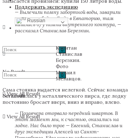
запасается провизией: купили 150 литров воды.
Поддержать экспедицию
— Вылечили помпу забортной воды, заварили
якорную лебедку. Я еду в Евпаторию, там
Russian
нашлась б/у помпа внутреннего контура, —
рассказал Станислав Березкин.
Капитан
Станислав
Березкин.
Фото
No Result
Михаил
Мезавцов.
Сама стоянка выдается нелегкой. Сейчас команда
View All Result
No Result
остановилась у металлического пирса, где лодку
постоянно бросает вверх, вниз и вправо, влево.
— Позавчера оторвало передний швартов. В
View All Result
этот момент мы, к счастью, оказались на
лодке. Нас было трое — Евгений, Станислав и
друг экспедиции Алексей из Санкт-
Петербурга. Едва успели зафиксировать нос,