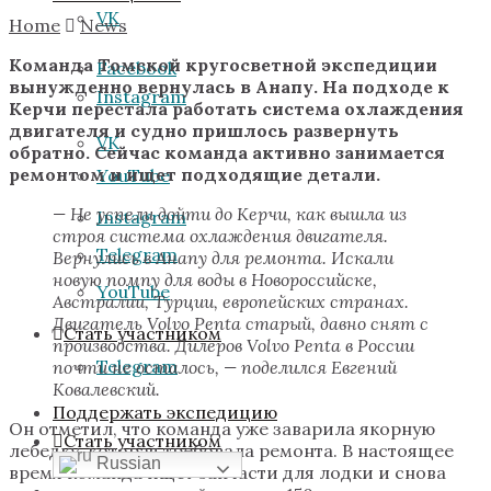
VK
Home
News
Команда Томской кругосветной экспедиции
Facebook
вынужденно вернулась в Анапу. На подходе к
Instagram
Керчи перестала работать система охлаждения
двигателя и судно пришлось развернуть
VK
обратно. Сейчас команда активно занимается
ремонтом и ищет подходящие детали.
YouTube
— Не успели дойти до Керчи, как вышла из
Instagram
строя система охлаждения двигателя.
Telegram
Вернулись в Анапу для ремонта. Искали
новую помпу для воды в Новороссийске,
YouTube
Австралии, Турции, европейских странах.
Двигатель Volvo Penta старый, давно снят с
Стать участником
производства. Дилеров Volvo Penta в России
Telegram
почти не осталось, — поделился Евгений
Ковалевский.
Поддержать экспедицию
Он отметил, что команда уже заварила якорную
Стать участником
лебедку, которая требовала ремонта. В настоящее
Russian
время команда ищет запчасти для лодки и снова