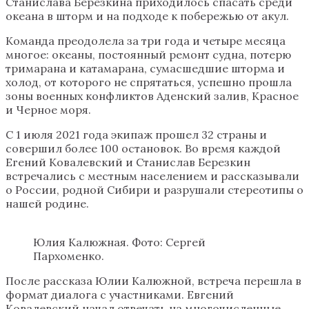
Станислава Березкина приходилось спасать среди
океана в шторм и на подходе к побережью от акул.
Команда преодолела за три года и четыре месяца
многое: океаны, постоянный ремонт судна, потерю
тримарана и катамарана, сумасшедшие шторма и
холод, от которого не спрятаться, успешно прошла
зоны военных конфликтов Аденский залив, Красное
и Черное моря.
С 1 июля 2021 года экипаж прошел 32 страны и
совершил более 100 остановок. Во время каждой
Егений Ковалевский и Станислав Березкин
встречались с местным населением и рассказывали
о России, родной Сибири и разрушали стереотипы о
нашей родине.
Юлия Калюжная. Фото: Сергей
Пархоменко.
После рассказа Юлии Калюжной, встреча перешла в
формат диалога с участниками. Евгений
Ковалевский начал отвечать на многочисленные