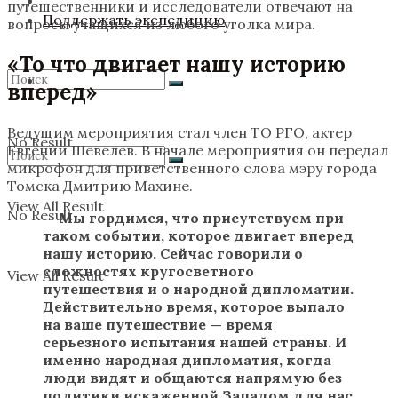
путешественники и исследователи отвечают на
Поддержать экспедицию
вопросы учащихся из любого уголка мира.
«
То что двигает нашу историю
вперед
»
Ведущим мероприятия стал член ТО РГО, актер
No Result
Евгений Шевелев. В начале мероприятия он передал
микрофон для приветственного слова мэру города
Томска Дмитрию Махине.
View All Result
No Result
— Мы гордимся, что присутствуем при
таком событии, которое двигает вперед
нашу историю. Сейчас говорили о
сложностях кругосветного
View All Result
путешествия и о народной дипломатии.
Действительно время, которое выпало
на ваше путешествие — время
серьезного испытания нашей страны. И
именно народная дипломатия, когда
люди видят и общаются напрямую без
политики искаженной Западом для нас