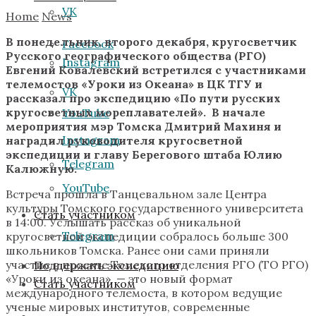
VK
Home
News
В понедельник, второго декабря, кругосветчик
Facebook
Русского географического общества (РГО)
Instagram
Евгений Ковалевский встретился с участниками
телемостов
«‎
Уроки из Океана
»
в ЦК ТГУ и
VK
рассказал про экспедицию
«‎
По пути русских
кругосветных мореплавателей
»
. В начале
YouTube
мероприятия мэр Томска Дмитрий Махиня и
Instagram
наградил руководителя кругосветной
экспедиции и главу Берегового штаба Юлию
Telegram
Калюжную.
YouTube
Встреча прошла в Танцевальном зале Центра
культуры Томского государственного университета
Стать участником
в 14:00. Услышать рассказ об уникальной
Telegram
кругосветной экспедиции собралось больше 300
школьников Томска. Ранее они сами приняли
участие в проекте Томского отделения РГО (ТО РГО)
Поддержать экспедицию
«‎Уроки из океана» — это новый формат
Стать участником
международного телемоста, в котором ведущие
ученые мировых институтов, современные