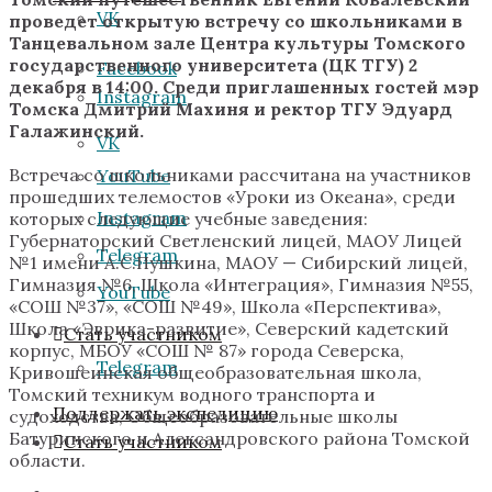
VK
проведет открытую встречу со школьниками в
Танцевальном зале Центра культуры Томского
государственного университета (ЦК ТГУ) 2
Facebook
декабря в 14:00. Среди приглашенных гостей мэр
Instagram
Томска Дмитрий Махиня и ректор ТГУ Эдуард
Галажинский.
VK
Встреча со школьниками рассчитана на участников
YouTube
прошедших телемостов «Уроки из Океана», среди
Instagram
которых следующие учебные заведения:
Губернаторский Светленский лицей, МАОУ Лицей
Telegram
№1 имени А.С.Пушкина, МАОУ — Сибирский лицей,
Гимназия №6, Школа «Интеграция», Гимназия №55,
YouTube
«СОШ №37», «СОШ №49», Школа «Перспектива»,
Школа «Эврика-развитие», Северский кадетский
Стать участником
корпус, МБОУ «СОШ № 87» города Северска,
Telegram
Кривошеинская общеобразовательная школа,
Томский техникум водного транспорта и
Поддержать экспедицию
судоходства, Общеобразовательные школы
Батуринского и Александровского района Томской
Стать участником
области.