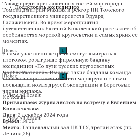
Также среди приглашенных гостей мэр города
Поддержать экспедицию
Томска Дмитрий Махиня и ректор НИ Томского
государственного университета Эдуард
Галажинский. Во время мероприятия
путешественник Евгений Ковалевский расскажет об
особенностях морской кругосветки и самых ярких ее
моментах.
А сами участники встречи смогут выиграть в
итоговом розыгрыше фирменную бандану
экспедиции «По пути русских кругосветных
мореплавателей». Именно такие банданы команда
No Result
носила на протяжении всего маршрута и с ними
посвящала новых друзей экспедиции в Береговые
члены экипажа.
View All Result
No Result
Приглашаем журналистов на встречу с Евгением
Ковалевским.
Дата:
2 декабря 2024 года
View All Result
Время:
14:00
Место:
Танцевальный зал ЦК ТГУ, третий этаж (пр.
Ленина,36)