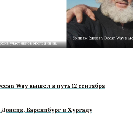
Экипаж Russian Ocean Way и м
архив участников экспедиции.
cean Way вышел в путь 12 сентября
 Донецк, Баренцбург и Хургаду