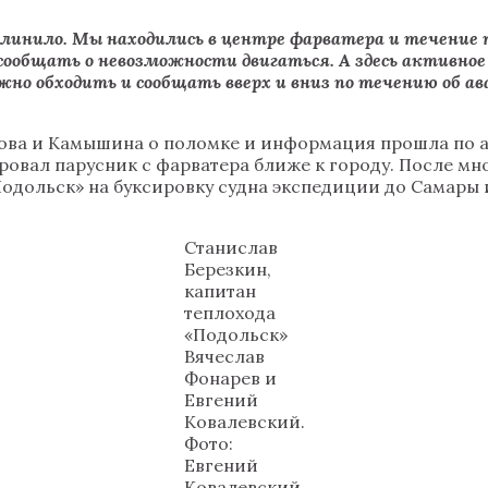
линило. Мы находились в центре фарватера и течение п
сообщать о невозможности двигаться. А здесь активное 
жно обходить и сообщать вверх и вниз по течению об а
ова и Камышина о поломке и информация прошла по ак
овал парусник с фарватера ближе к городу. После мн
Подольск» на буксировку судна экспедиции до Самары 
Станислав
Березкин,
капитан
теплохода
«Подольск»
Вячеслав
Фонарев и
Евгений
Ковалевский.
Фото:
Евгений
Ковалевский.