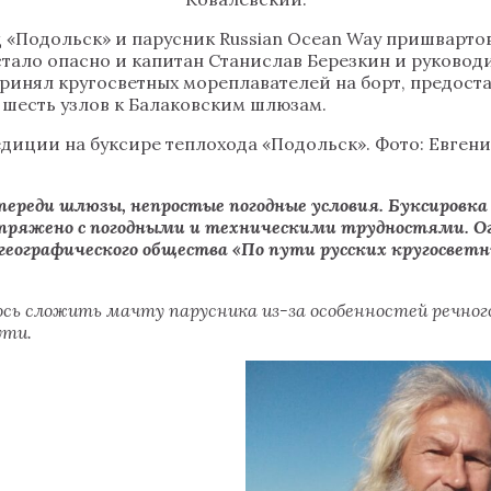
од «Подольск» и парусник Russian Ocean Way пришварто
стало опасно и капитан Станислав Березкин и руково
инял кругосветных мореплавателей на борт, предоста
 шесть узлов к Балаковским шлюзам.
диции на буксире теплохода «Подольск». Фото: Евген
переди шлюзы, непростые погодные условия. Буксировк
сопряжено с погодными и техническими трудностями. О
географического общества «По пути русских кругосветн
ось сложить мачту парусника из-за особенностей речног
ути.