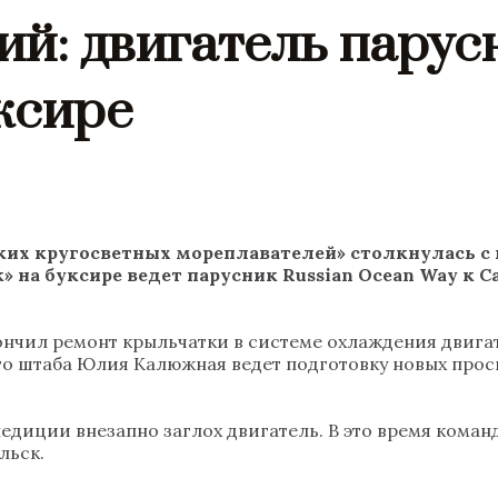
й: двигатель парусн
ксире
их кругосветных мореплавателей» столкнулась с п
 на буксире ведет парусник Russian Ocean Way к С
акончил ремонт крыльчатки в системе охлаждения двиг
ого штаба Юлия Калюжная ведет подготовку новых прос
педиции внезапно заглох двигатель. В это время коман
льск.