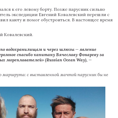
вался к его левому борту. Позже парусник сильно
дитель экспедиции Евгений Ковалевский перешли с
вил каюту и помог обустроиться. В настоящее время
ий Ковалевский.
а по водохранилищам и через шлюзы — явление
громное спасибо капитану Вячеславу Фонареву за
ых мореплавателей» (Russian Ocean Way), —
о маршрута: с выставленной мачтой парусник бы не