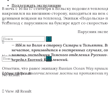
Поддержать экспедицию
В ночь с 16 на 17 сентября к Вольску подошел теплох
накренился на внешнюю сторону, находиться на нем 
ценными вещами на теплоход. Экипаж «Подольска» пр
теплоход с парусником на буксире идет со скоростью
Парусник экспе
— Идём по Волге в сторону Самары и Тольятти. В
нечастое, производится в экстренных случаях, 
помощь экспедиции Томского отделения Русского 
No Result
передал Евгений Ковалевский.
Отметим, что ранее экипажу
Russian Ocean Way пришл
прошел через многочисленные мосты на протяжении п
View All Result
No Result
View All Result