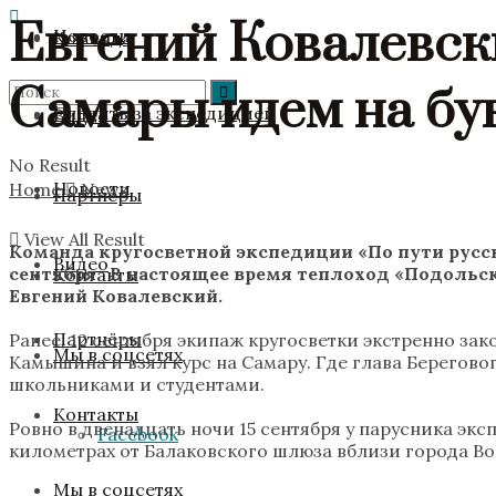
Евгений Ковалевски
Новости
Команда
Самары идем на бу
Следить за экспедицией
Видео
No Result
Новости
Home
News
Партнёры
View All Result
Команда кругосветной экспедиции «По пути русск
Видео
сентября. В настоящее время теплоход «Подольск»
Контакты
Евгений Ковалевский.
Партнёры
Ранее, 12 сентября экипаж кругосветки экстренно з
Мы в соцсетях
Камышина и взял курс на Самару. Где глава Берегов
школьниками и студентами.
Контакты
Ровно в двенадцать ночи 15 сентября у парусника экс
Facebook
километрах от Балаковского шлюза вблизи города Во
Мы в соцсетях