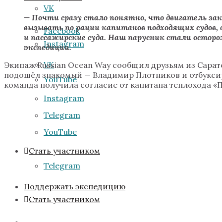
VK
— Почти сразу стало понятно, что двигатель зак
вызывать по рации капитанов подходящих судов, 
Facebook
и пассажирские суда. Наш парусник стали осторо
Instagram
экспедиции.
VK
Экипаж Russian Ocean Way сообщил друзьям из Сарат
подошёл знакомый — Владимир Плотников и отбуксир
YouTube
команда получила согласие от капитана теплохода «
Instagram
Telegram
YouTube
Стать участником
Telegram
Поддержать экспедицию
Стать участником