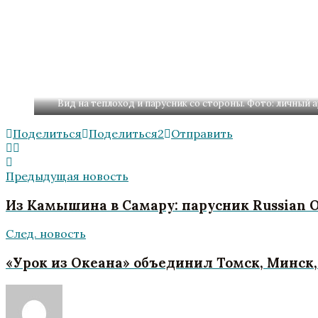
Вид на теплоход и парусник со стороны. Фото: личный 
Поделиться
Поделиться
2
Отправить
Предыдущая новость
Из Камышина в Самару: парусник Russian O
След. новость
«Урок из Океана» объединил Томск, Минск,