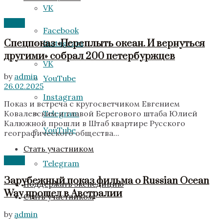
VK
News
Facebook
Спецпоказ «Переплыть океан. И вернуться
Instagram
другими» собрал 200 петербуржцев
VK
by
admin
YouTube
26.02.2025
Instagram
Показ и встреча с кругосветчиком Евгением
Telegram
Ковалевским и главой Берегового штаба Юлией
Калюжной прошли в Штаб квартире Русского
YouTube
географического общества...
Стать участником
News
Telegram
Зарубежный показ фильма о Russian Ocean
Поддержать экспедицию
Way прошел в Австралии
Стать участником
by
admin