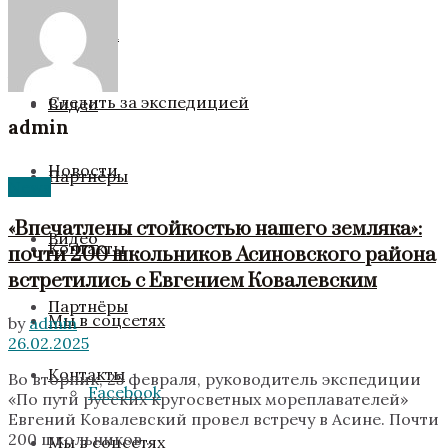
No Result
Новости
Команда
View All Result
Следить за экспедицией
Видео
admin
Новости
Партнёры
News
«Впечатлены стойкостью нашего земляка»:
Видео
Контакты
почти 200 школьников Асиновского района
встретились с Евгением Ковалевским
Партнёры
Мы в соцсетях
by
admin
26.02.2025
Контакты
Во вторник, 25 февраля, руководитель экспедиции
Facebook
«По пути русских кругосветных мореплавателей»
Евгений Ковалевский провел встречу в Асине. Почти
200 школьников...
Мы в соцсетях