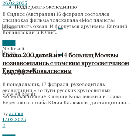
26.02.2025
Поддержать экспедицию
В Сиднее (Австралия) 16 февраля состоялся
спецпоказ фильма телеканала «Моя планета»
«Переплыть океан. И вернуться другими». Евгений
Ковалевский и Юлия...
News
No Result
Около 200 детей из 14 больниц Москвы
познакомились с томским кругосветчиком
View All Result
Евгением Ковалевским‎
No Result
В понедельник, 17 февраля, руководитель
экспедиции «По пути русских кругосветных
View All Result
мореплавателей» Евгений Ковалевский и глава
Берегового штаба Юлия Калюжная дистанционно...
by
admin
17.02.2025
0