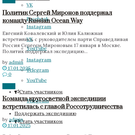
News
VK
Политик Сергей Миронов поддержал
Facebook
команду Russian Ocean Way
Instagram
Евгений Ковалевский и Юлия Калюжная
VK
встретились с руководителем парти Справедливая
Россия Сергеем Мироновым 17 января в Москве.
YouTube
Политик поддержал экспедицию...
Instagram
by
admin
17.01.2025
Telegram
0
YouTube
News
Стать участником
Команда кругосветной экспедиции
Telegram
встретилась с главой Россотрудничества
Поддержать экспедицию
by
admin
Стать участником
17.01.2025