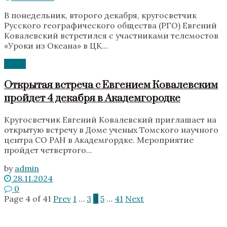
В понедельник, второго декабря, кругосветчик
Русского географического общества (РГО) Евгений
Ковалевский встретился с участниками телемостов
«‎Уроки из Океана» в ЦК...
News
Открытая встреча с Евгением Ковалевским
пройдет 4 декабря в Академгородке
Кругосветчик Евгений Ковалевский приглашает на
открытую встречу в Доме ученых Томского научного
центра СО РАН в Академгордке. Мероприятие
пройдет четвертого...
by
admin
28.11.2024
0
Page 4 of 41
Prev
1
…
3
4
5
…
41
Next