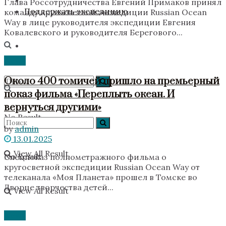
Глава Россотрудничества Евгений Примаков принял
Поддержать экспедицию
команду кругосветной экспедиции Russian Ocean
Way в лице руководителя экспедиции Евгения
Ковалевского и руководителя Берегового...
News
Около 400 томичей пришло на премьерный
показ фильма «Переплыть океан. И
вернуться другими»
No Result
by
admin
13.01.2025
View All Result
No Result
Спецпоказ полнометражного фильма о
кругосветной экспедиции Russian Ocean Way от
телеканала «Моя Планета» прошел в Томске во
Дворце творчества детей...
View All Result
News