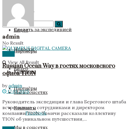
Новости
Команда
Следить за экспедицией
Видео
admin
No Result
Новости
Партнёры
News
View All Result
Russian Ocean Way в гостях московского
Видео
Контакты
офиса TION
by
admin
Партнёры
17.01.2025
Мы в соцсетях
Руководитель экспедиции и глава Берегового штаба
встретились с сотрудниками и директором
Контакты
Facebook
компании TION. Томичи рассказали коллективу
TION об уникальном путешествии,...
Мы в соцсетях