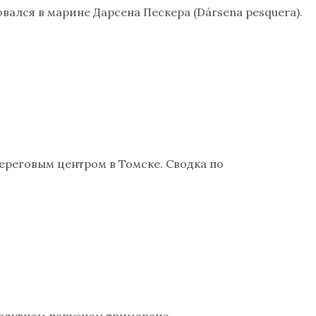
ался в марине Дарсена Пескера (Dársena pesquera).
Береговым центром в Томске. Сводка по
надувном парусном тримаране