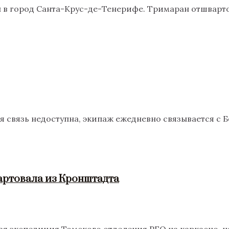
 в город Санта-Крус-де-Тенерифе. Тримаран отшвартов
я связь недоступна, экипаж ежедневно связывается с 
артовала из Кронштадта
ная экспедиция Томского отделения РГО на каркасно-