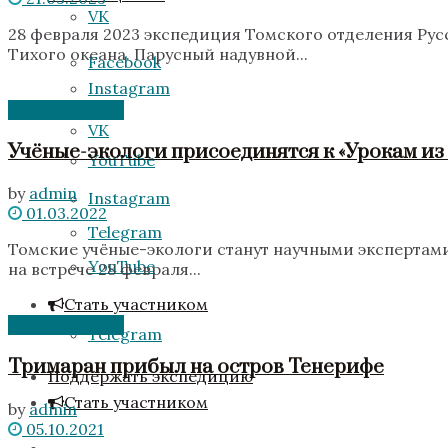
VK
28 февраля 2023 экспедиция Томского отделения Рус
Тихого океана. Парусный надувной...
Facebook
Instagram
Без категории
VK
Учёные-экологи присоединятся к «Урокам из
YouTube
by
admin
Instagram
01.03.2022
Telegram
Томские учёные-экологи станут научными экспертами
YouTube
на встрече 28 февраля...
Стать участником
Без категории
Telegram
Тримаран прибыл на остров Тенерифе
Поддержать экспедицию
Стать участником
by
admin
05.10.2021