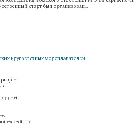
жественный старт был организован...
 project
Us
 support
rew
ut expedition