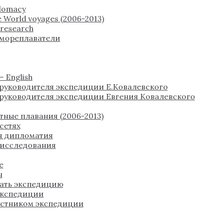
plomacy
 World voyages (2006-2013)
c research
 мореплаватели
 English
руководителя экспедиции Е.Ковалевского
руководителя экспедиции Евгения Ковалевского
тные плавания (2006-2013)
сетях
я дипломатия
 исследования
е
ы
ать экспедицию
экспедиции
астником экспедиции