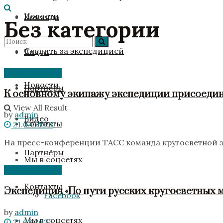
Новости
Команда
Без категории
Следить за экспедицией
Видео
Без категории
No Result
Новости
Партнёры
К основному экипажу экспедиции присоедин
View All Result
by
admin
Видео
Контакты
21.04.2023
На пресс-конференции ТАСС команда кругосветной экс
Партнёры
Мы в соцсетях
Без категории
Контакты
Экспедиция «По пути русских кругосветных 
Facebook
by
admin
Мы в соцсетях
21.03.2023