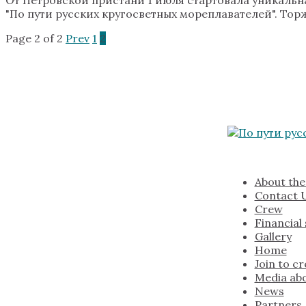
"По пути русских кругосветных мореплавателей". Тор
Page 2 of 2
Prev
1
2
About the
Contact 
Crew
Financial
Gallery
Home
Join to c
Media abo
News
Partners