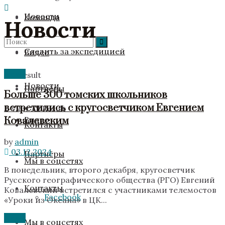
Новости
Команда
Новости
Следить за экспедицией
Видео
News
No Result
Новости
Партнёры
Больше 300 томских школьников
встретились с кругосветчиком Евгением
View All Result
Ковалевским
Видео
Контакты
by
admin
03.12.2024
Партнёры
Мы в соцсетях
В понедельник, второго декабря, кругосветчик
Русского географического общества (РГО) Евгений
Контакты
Ковалевский встретился с участниками телемостов
Facebook
«‎Уроки из Океана» в ЦК...
News
Мы в соцсетях