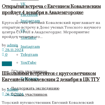
VK
Открытая встреча с Евгением Ковалевским
пройдет 4 декабря в Академгородке
Facebook
Instagram
Кругосветчик Евгений Ковалевский приглашает на
открытую встречу в Доме ученых Томского научного
VK
центра СО РАН в Академгордке. Мероприятие
пройдет четвертого...
YouTube
by
admin
Instagram
28.11.2024
0
Telegram
YouTube
News
Стать участником
Школьники встретятся с кругосветчиком
Telegram
Евгением Ковалевским 2 декабря в ЦК ТГУ
Поддержать экспедицию
by
admin
26.11.2024
Стать участником
Томский путешественник Евгений Ковалевский