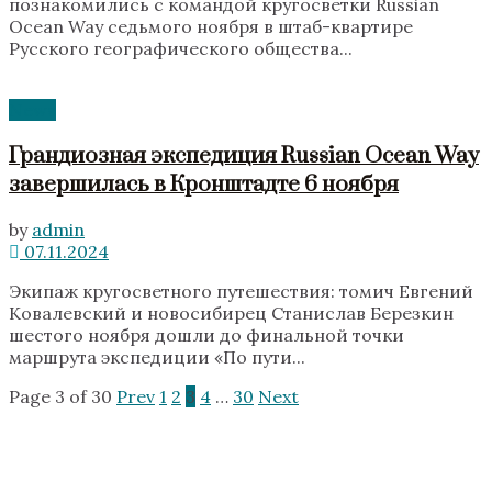
познакомились с командой кругосветки Russian
Ocean Way седьмого ноября в штаб-квартире
Русского географического общества...
News
Грандиозная экспедиция Russian Ocean Way
завершилась в Кронштадте 6 ноября
by
admin
07.11.2024
Экипаж кругосветного путешествия: томич Евгений
Ковалевский и новосибирец Станислав Березкин
шестого ноября дошли до финальной точки
маршрута экспедиции «По пути...
Page 3 of 30
Prev
1
2
3
4
…
30
Next