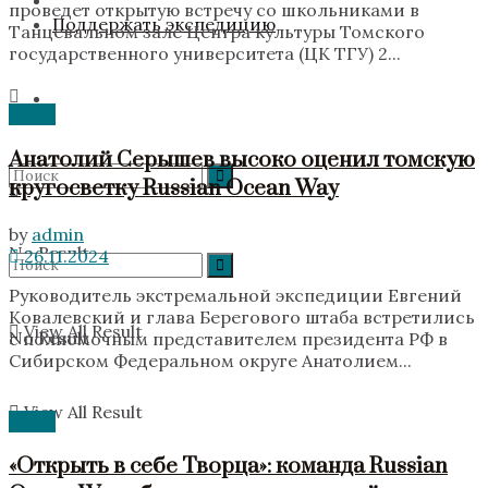
проведет открытую встречу со школьниками в
Поддержать экспедицию
Танцевальном зале Центра культуры Томского
государственного университета (ЦК ТГУ) 2...
News
Анатолий Серышев высоко оценил томскую
кругосветку Russian Ocean Way
by
admin
No Result
26.11.2024
Руководитель экстремальной экспедиции Евгений
Ковалевский и глава Берегового штаба встретились
View All Result
No Result
с полномочным представителем президента РФ в
Сибирском Федеральном округе Анатолием...
View All Result
News
«Открыть в себе Творца»: команда Russian