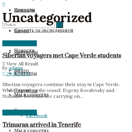
Новости
Команда
Uncategorized
Следить за экспедицией
Видео
Uncategorized
No Result
Новости
Партнёры
Siberian voyagers met Cape Verde students
View All Result
by
admin
Видео
Контакты
29.05.2022
Siberian voyagers continue their stay in Cape Verde.
Партнёры
While repairing the vessel, Evgeny Kovalevsky and
Мы в соцсетях
Stanislav Berezkin are carrying on...
Контакты
Uncategorized
Facebook
Trimaran arrived in Tenerife
Мы в соцсетях