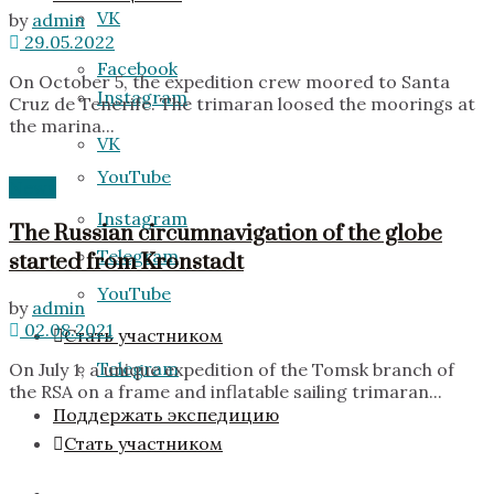
VK
by
admin
29.05.2022
Facebook
On October 5, the expedition crew moored to Santa
Instagram
Cruz de Tenerife. The trimaran loosed the moorings at
the marina...
VK
YouTube
News
Instagram
The Russian circumnavigation of the globe
Telegram
started from Kronstadt
YouTube
by
admin
02.08.2021
Стать участником
Telegram
On July 1, a unique expedition of the Tomsk branch of
the RSA on a frame and inflatable sailing trimaran...
Поддержать экспедицию
Стать участником