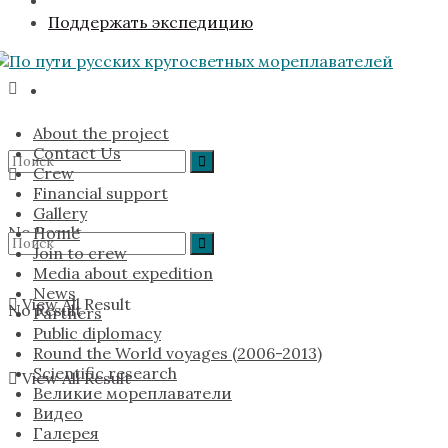
Поддержать экспедицию
About the project
Contact Us
Crew
Financial support
Gallery
No Result
Home
Join to crew
Media about expedition
News
View All Result
No Result
Partners
Public diplomacy
Round the World voyages (2006-2013)
Scientific research
View All Result
Великие мореплаватели
Видео
Галерея