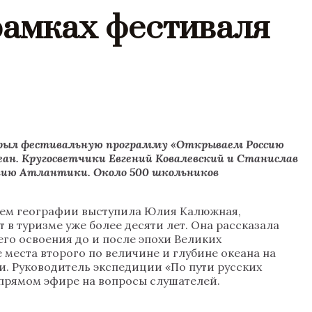
рамках фестиваля
рыл фестивальную программу «Открываем Россию
кеан. Кругосветчики Евгений Ковалевский и Станислав
чению Атлантики. Около 500 школьников
лем географии выступила Юлия Калюжная,
в туризме уже более десяти лет. Она рассказала
го освоения до и после эпохи Великих
еста второго по величине и глубине океана на
ии. Руководитель экспедиции «По пути русских
 прямом эфире на вопросы слушателей.