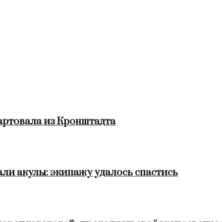
артовала из Кронштадта
ли акулы: экипажу удалось спастись