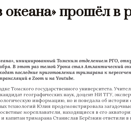
з океана» прошёл в 
кеана», инициированный Томским отделением РГО, отк
декабря. В этот раз темой Урока стал Атлантический о
роисходят последние приготовления тримарана к пересе
рансляций в Zoom и на Youtube.
дке Томского государственного университета. Учите
ндидат географических наук, доцент НИ ТГУ, эксперт 
ологическую информацию, но и поведала об истории е
х технологий Юлия продемонстрировала загадочные м
угосветные мореплаватели, находящиеся в его акватор
 и капитан тримарана Станислав Берёзкин ответили в