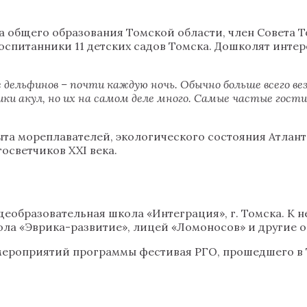
 общего образования Томской области, член Совета То
воспитанники 11 детских садов Томска. Дошколят инте
 дельфинов – почти каждую ночь. Обычно больше всего ве
ики акул, но их на самом деле много. Самые частые гост
та мореплавателей, экологического состояния Атлант
осветчиков XXI века.
щеобразовательная школа «Интеграция», г. Томска. К 
ола «Эврика-развитие», лицей «Ломоносов» и другие 
х мероприятий программы фестивая РГО, прошедшего в 