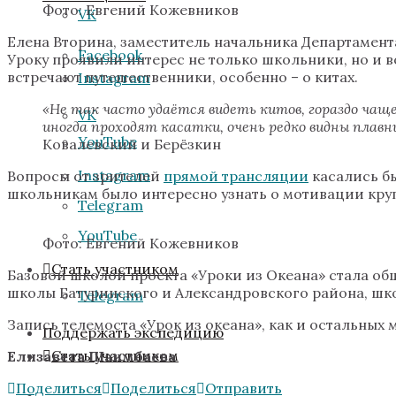
Фото: Евгений Кожевников
VK
Елена Вторина, заместитель начальника Департамента
Facebook
Уроку проявили интерес не только школьники, но и 
встречают путешественники, особенно – о китах.
Instagram
«Не так часто удаётся видеть китов, гораздо чаще
VK
иногда проходят касатки, очень редко видны плавн
YouTube
Ковалевский и Берёзкин
Instagram
Вопросы от зрителей
прямой трансляции
касались бы
школьникам было интересно узнать о мотивации круг
Telegram
YouTube
Фото: Евгений Кожевников
Стать участником
Базовой школой проекта «Уроки из Океана» стала об
школы Батуринского и Александровского района, шк
Telegram
Запись телемоста «Урок из океана», как и остальны
Поддержать экспедицию
Стать участником
Елизавета Шаимбаева
Поделиться
Поделиться
Отправить