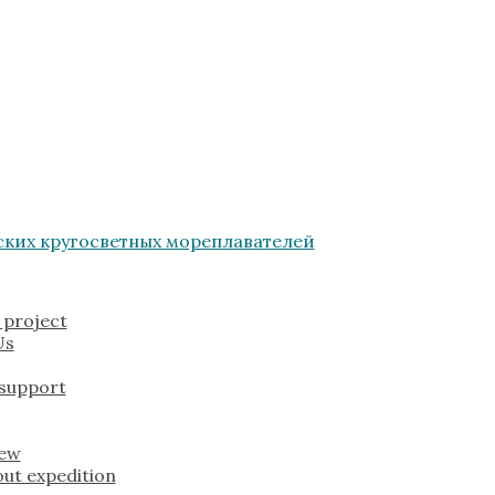
 project
Us
 support
rew
ut expedition