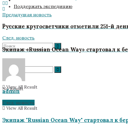
Поддержать экспедицию
Предыдущая новость
Русские кругосветчики отметили 251-й де
След. новость
Экипаж «Russian Ocean Way» стартовал к 
No Result
View All Result
No Result
admin
След. новость
View All Result
Экипаж "Russian Ocean Way" стартовал к 