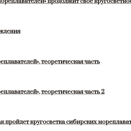
мореплавателей» продолжит своё кругосветно
ождения
еплавателей», теоретическая часть
еплавателей», теоретическая часть 2
ак пройдет кругосветка сибирских мореплава