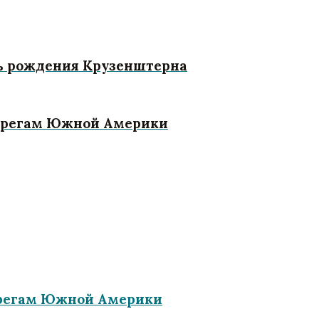
нь рождения Крузенштерна
берегам Южной Америки
берегам Южной Америки