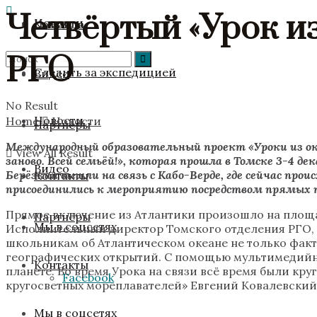
Четвёртый «Урок и
Новости
Команда
РГО
Следить за экспедицией
Видео
No Result
Новости
Home
Новости
Партнёры
Межд
ународный образовательный проект «Уроки из о
View All Result
заново. Всей семьёй!», которая прошла в Томске 3-4 
Видео
Берёзкин вышли на связь с Кабо-Верде, где сейчас п
Контакты
присоединились к мероприятию посредством прямых т
Прямое включение из Атлантики произошло на площа
Партнёры
Мы в соцсетях
Исполнительный директор Томского отделения РГО, ка
школьникам об Атлантическом океане не только факт
географических открытий. С помощью мультимедийны
Контакты
планете. Во время Урока на связи всё время были кр
Facebook
кругосветных мореплавателей» Евгений Ковалевский
Мы в соцсетях