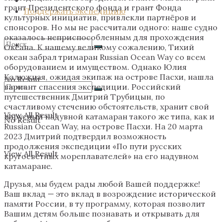
грант Президентского фонда и грант Фонда
Поддержать экспедицию
культурных инициатив, привлекли партнёров и
спонсоров. Но мы не рассчитали одного: наше судно
оказалось неприспособленным для прохождения
Океана. К нашему великому сожалению, Тихий
океан забрал тримаран Russian Ocean Way со всем
оборудованием и имуществом. Однако Юлия
Калюжная, ожидая экипаж на острове Пасхи, нашла
No Result
вариант спасения экспедиции. Российский
путешественник Дмитрий Трубицын, по
счастливому стечению обстоятельств, хранит свой
View All Result
парусный надувной катамаран такого же типа, как и
No Result
Russian Ocean Way, на острове Пасхи. На 20 марта
2023 Дмитрий подтвердил возможность
продолжения экспедиции «По пути русских
View All Result
кругосветных мореплавателей» на его надувном
катамаране.
Друзья, мы будем рады любой Вашей поддержке!
Ваш вклад — это вклад в возрождение исторической
памяти России, в ту программу, которая позволит
Вашим детям больше познавать и открывать для