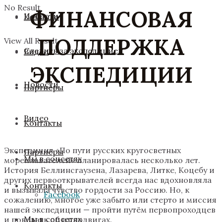
No Result
ФИНАНСОВАЯ
Новости
Команда
ПОДДЕРЖКА
View All Result
Следить за экспедицией
Видео
ЭКСПЕДИЦИИ
Новости
Партнёры
Видео
Контакты
Экспедиция «По пути русских кругосветных
Партнёры
Мы в соцсетях
мореплавателей» планировалась несколько лет.
История Беллинсгаузена, Лазарева, Литке, Коцебу и
других первооткрывателей всегда нас вдохновляла
Контакты
и вызывала чувство гордости за Россию. Но, к
Facebook
сожалению, многое уже забыто или стерто и миссия
нашей экспедиции — пройти путём первопроходцев
Мы в соцсетях
и поведать об их подвигах.