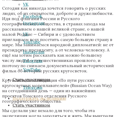
VK
Сегодня как никогда хочется говорить о русских
людях, об их открытости, доброте и дружелюбности.
Facebook
Идя под флагами России и Русского
Instagram
географического общества, в странах захода мы
рассказываем о нашей великой стране, о нашей
VK
малой Родине — Сибири и с удовольствием
приглашаем всех посетить самую большую страну в
YouTube
мире. Мы занимаемся народной дипломатией: не от
президента-президенту, а от человека-человеку. А
Instagram
ещё мы хотим рассказать как можно большему
числу людей о путешественниках прошлого, и
Telegram
поэтому по снимаем документальный исторический
YouTube
фильм об истории русских кругосветок.
Стать участником
Кругосветная экспедиция «По пути русских
кругосветных мореплавателей» (Russian Ocean Way)
Telegram
на сегодняшний день — один из важнейших
проектов Томского отделения Русского
Поддержать экспедицию
географического общества.
Стать участником
Мы сделали уже немало для того, чтобы эта
экспедиция могла зародиться и жить. Мы выиграли