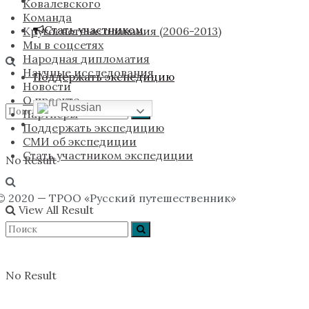
Ковалевского
Команда
Стать участником
Кругосветные плавания (2006-2013)
Мы в соцсетях
Народная дипломатия
Научные исследования
Поддержать экспедицию
Новости
О проекте
Russian
Партнёры
Поддержать экспедицию
СМИ об экспедиции
Стать участником экспедиции
No Result
© 2020 — ТРОО «Русский путешественник»
View All Result
No Result