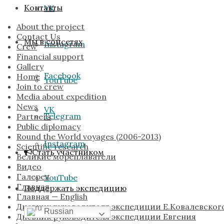
Контакты
VK
About the project
Contact Us
Мы в соцсетях
Instagram
Crew
Financial support
Gallery
Facebook
Home
YouTube
Join to crew
Media about expedition
News
VK
Telegram
Partners
Public diplomacy
Round the World voyages (2006-2013)
Instagram
Scientific research
Стать участником
Великие мореплаватели
Видео
Галерея
YouTube
Главная
Поддержать экспедицию
Главная — English
Дневник руководителя экспедиции Е.Ковалевског
Telegram
Russian
Дневник руководителя экспедиции Евгения