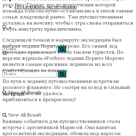
реку Рио-Гранде, после пересечения которой
Поддержать экспедицию
команда благополучно остановились в тихой гавани
семьи, владеющей ранчо. Там путешественники
остались на ночевку, чтобы с утра снова отправиться
в путь навстречу приключениям.
Следующей точкой в маршруте экспедиции был
выбран ледник Перито Морено. Его синий лед
ежегодно привлекает к себе тысячи туристов. По
версии журнала «Forbes» ледник Перито Морено
является самым красивым ледником из всех
существующих на планете.
No Result
По пути к леднику путешественники встретили
розового фламинго. Не смотря на холод и сильный
View All Result
ветер им все же удалось
No Result
приблизиться к прекрасному!
View All Result
Важным событием для путешественников стала
встреча с аргентинкой Марисой. Она капитан
кругосветной экспедиции, обошла под парусом