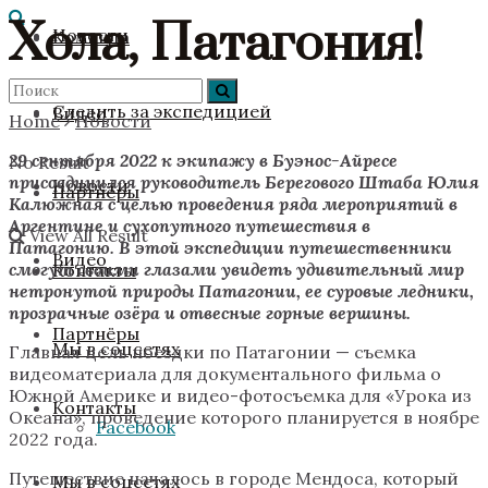
Хола, Патагония!
Новости
Команда
Следить за экспедицией
Видео
Home
Новости
29 сентября 2022 к экипажу в Буэнос-Айресе
No Result
присоединился руководитель Берегового Штаба Юлия
Новости
Партнёры
Калюжная с целью проведения ряда мероприятий в
Аргентине и сухопутного путешествия в
View All Result
Патагонию. В этой экспедиции путешественники
Видео
смогут своими глазами увидеть удивительный мир
Контакты
нетронутой природы Патагонии, ее суровые ледники,
прозрачные озёра и отвесные горные вершины.
Партнёры
Мы в соцсетях
Главная цель поездки по Патагонии — съемка
видеоматериала для документального фильма о
Южной Америке и видео-фотосъемка для «Урока из
Контакты
Океана», проведение которого планируется в ноябре
Facebook
2022 года.
Путешествие началось в городе Мендоса, который
Мы в соцсетях