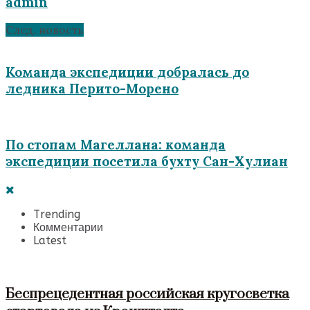
admin
След. новость
Команда экспедиции добралась до
ледника Перито-Морено
По стопам Магеллана: команда
экспедиции посетила бухту Сан-Хулиан
Trending
Комментарии
Latest
Беспрецедентная российская кругосветка