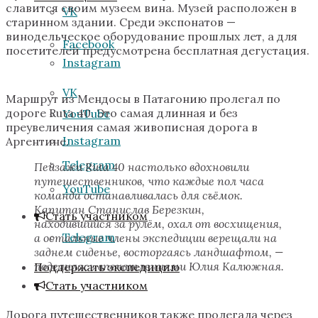
славится своим музеем вина. Музей расположен в
VK
старинном здании. Среди экспонатов —
винодельческое оборудование прошлых лет, а для
Facebook
посетителей предусмотрена бесплатная дегустация.
Instagram
VK
Маршрут из Мендосы в Патагонию пролегал по
дороге Ruta 40. Это самая длинная и без
YouTube
преувеличения самая живописная дорога в
Instagram
Аргентине.
Telegram
Пейзажи Ruta 40 настолько вдохновили
путешественников, что каждые пол часа
YouTube
команда останавливалась для съёмок.
Капитан Станислав Березкин,
Стать участником
находившийся за рулём, охал от восхищения,
Telegram
а остальные члены экспедиции верещали на
заднем сиденье, восторгаясь ландшафтом, —
поделилась впечатлениями Юлия Калюжная.
Поддержать экспедицию
Стать участником
Дорога путешественников также пролегала через