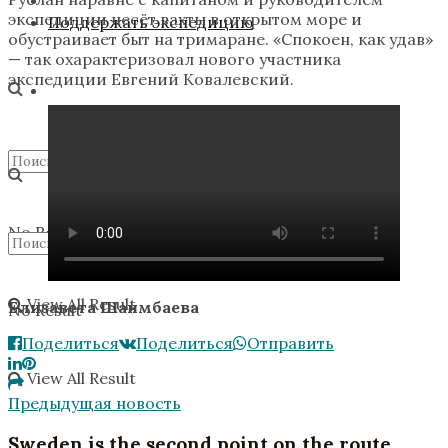
экспедиции несёт вахты в открытом море и
Поддержать экспедицию
обустраивает быт на тримаране. «Спокоен, как удав»
— так охарактеризовал нового участника
экспедиции Евгений Ковалевский.
No Result
View All Result
Елизавета Шаимбаева
No Result
Поделиться
Поделиться
Отправить
View All Result
Предыдущая новость
Sweden is the second point on the route