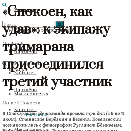
«Спокоен, как
Новости
Команда
удав»: к экипажу
Следить за экспедицией
Видео
тримарана
No Result
Новости
Партнёры
присоединился
View All Result
Видео
Контакты
третий участник
Партнёры
Мы в соцсетях
Home
Новости
Контакты
В Стокгольме, где команда провела три дня (с 9 по 11
Facebook
июля), Станислав Берёзкин и Евгений Ковалевский
познакомились с фотографом Русланом Бдыковым.
Мы в соцсетях
Узнав об экспедиции, Руслан загорелся желанием