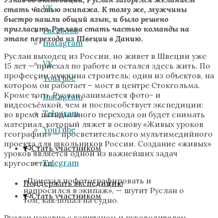
VK
стать частью экипажа. К тому же, мужчины
быстро нашли общий язык, и было решено
пригласить Руслана стать частью команды на
Facebook
этапе перехода из Швеции в Данию.
Instagram
Руслан выходец из России, но живет в Швеции уже
VK
15 лет — приехал по работе и остался здесь жить. По
профессии мужчина строитель; один из объектов, на
YouTube
котором он работает – мост в центре Стокгольма.
Кроме того, Руслан занимается фото- и
Instagram
видеосъёмкой, чем и поспособствует экспедиции:
Telegram
во время пятидневного перехода он будет снимать
материал, который ляжет в основу «Живых уроков
YouTube
географии» — просветительского мультимедийного
проекта для школьников России. Создание «живых»
Стать участником
уроков является одной из важнейших задач
Telegram
кругосветки.
«Приехал пофотографировать и
Поддержать экспедицию
напросился в экипаж», — шутит Руслан о
Стать участником
том, как попал на судно.
Руслан наравне с капитаном и руководителем