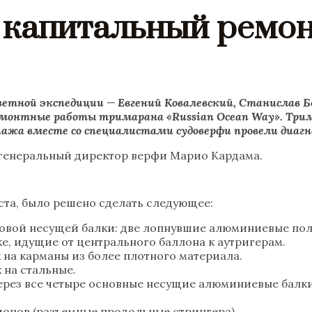
 капитальный ремон
тной экспедиции — Евгений Ковалевский, Станислав Б
ремонтные работы тримарана «Russian Ocean Way». Трима
кипажа вместе со специалистами судоверфи провели диа
 генеральный директор верфи Марио Кардама.
ста, было решено сделать следующее:
вой несущей балки: две лопнувшие алюминиевые полу
е, идущие от центрального баллона к аутригерам.
 на карманы из более плотного материала.
 на стальные.
ерез все четыре основные несущие алюминиевые балк
онов (разъемные продольные стрингера).