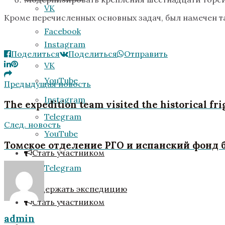
VK
Кроме перечисленных основных задач, был намечен т
Facebook
Instagram
Поделиться
Поделиться
Отправить
VK
YouTube
Предыдущая новость
Instagram
The expedition team visited the historical fr
Telegram
След. новость
YouTube
Томское отделение РГО и испанский фонд 
Стать участником
Telegram
Поддержать экспедицию
Стать участником
admin