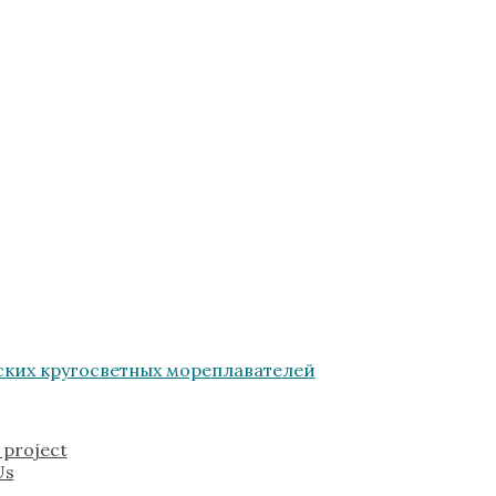
 project
Us