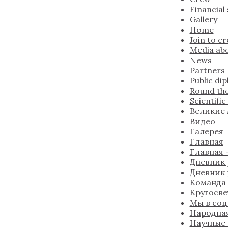
Financial
Gallery
Home
Join to c
Media abo
News
Partners
Public di
Round the
Scientifi
Великие
Видео
Галерея
Главная
Главная —
Дневник 
Дневник 
Команда
Кругосве
Мы в соц
Народна
Научные