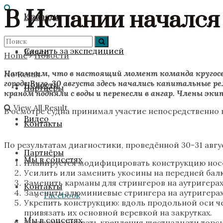
В Испании начался
Новости
Команда
Следить за экспедицией
Видео
Home
Новости
Напомним, что в настоящий момент команда кругосве
No Result
городе Виго. 30 августа здесь начались капитальные 
Новости
Партнёры
краном подняли с воды и перенесли в ангар. Члены э
View All Result
В осмотре судна принимал участие непосредственно
Видео
Контакты
По результатам диагностики, проведённой 30-31 авгу
Партнёры
Мы в соцсетях
Планируется модифицировать конструкцию носо
Усилить или заменить укосины на передней балк
Заменить карманы для стрингеров на аутригерах
Контакты
Заменить алюминиевые стрингера на аутригерах
Facebook
Укрепить конструкцию: вдоль продольной оси ч
привязать их основной веревкой на закрутках.
Мы в соцсетях
Модернизировать крепления шестнадцати торси