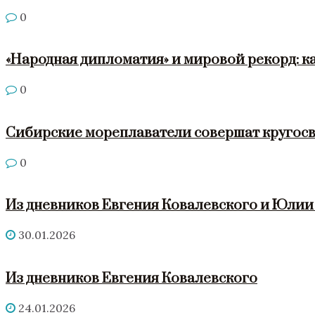
0
«Народная дипломатия» и мировой рекорд: к
0
Сибирские мореплаватели совершат кругосв
0
Из дневников Евгения Ковалевского и Юли
30.01.2026
Из дневников Евгения Ковалевского
24.01.2026