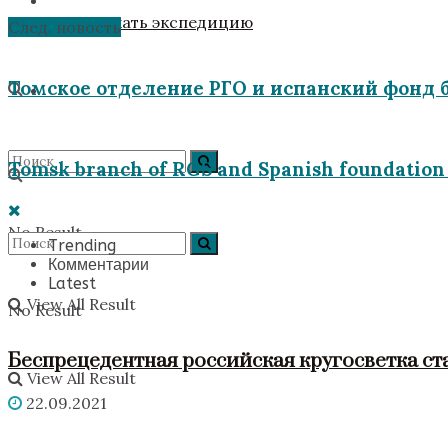
Поддержать экспедицию
След. новость
Томское отделение РГО и испанский фонд 
Tomsk branch of RGS and Spanish foundation w
No Result
Trending
Комментарии
Latest
View All Result
No Result
Беспрецедентная российская кругосветка ст
View All Result
22.09.2021