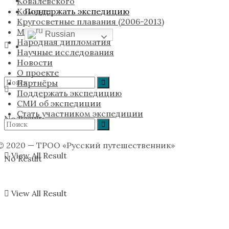
Ковалевского
Команда
Поддержать экспедицию
Кругосветные плавания (2006-2013)
Мы в соцсетях
Russian
Народная дипломатия
Научные исследования
Новости
О проекте
Партнёры
Поддержать экспедицию
СМИ об экспедиции
Стать участником экспедиции
No Result
© 2020 — ТРОО «Русский путешественник»
View All Result
No Result
View All Result