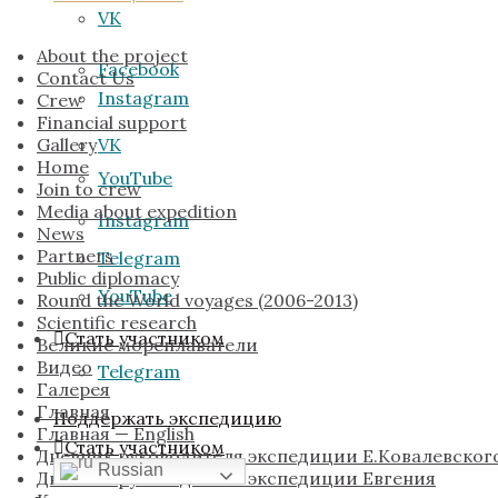
VK
About the project
Facebook
Contact Us
Instagram
Crew
Financial support
Gallery
VK
Home
YouTube
Join to crew
Media about expedition
Instagram
News
Partners
Telegram
Public diplomacy
YouTube
Round the World voyages (2006-2013)
Scientific research
Стать участником
Великие мореплаватели
Видео
Telegram
Галерея
Главная
Поддержать экспедицию
Главная — English
Стать участником
Дневник руководителя экспедиции Е.Ковалевског
Russian
Дневник руководителя экспедиции Евгения