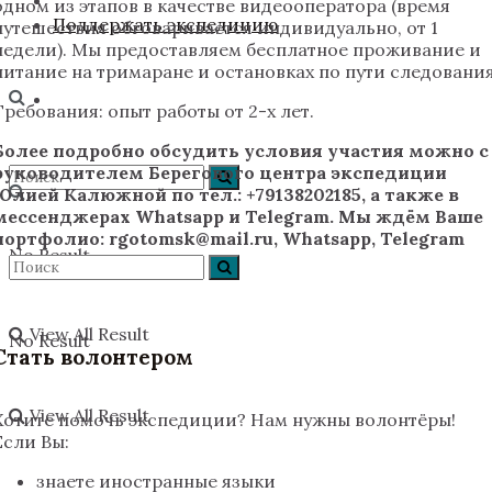
одном из этапов в качестве видеооператора (время
Поддержать экспедицию
путешествия обговаривается индивидуально, от 1
недели). Мы предоставляем бесплатное проживание и
питание на тримаране и остановках по пути следования
Требования: опыт работы от 2-х лет.
Более подробно обсудить условия участия можно с
руководителем Берегового центра экспедиции
Юлией Калюжной по тел.: +79138202185, а также в
мессенджерах Whatsapp и Telegram. Мы ждём Ваше
портфолио: rgotomsk@mail.ru, Whatsapp, Telegram
No Result
View All Result
No Result
Стать волонтером
View All Result
Хотите помочь экспедиции? Нам нужны волонтёры!
Если Вы:
знаете иностранные языки