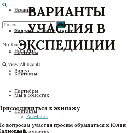
ВАРИАНТЫ
Новости
Команда
УЧАСТИЯ В
Следить за экспедицией
Видео
ЭКСПЕДИЦИИ
No Result
Новости
Партнёры
View All Result
Видео
Контакты
Партнёры
Мы в соцсетях
Присоединиться к экипажу
Контакты
Facebook
По вопросам участия просим обращаться к Юлии
Калюжной.
Мы в соцсетях