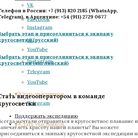
VK
Телефон в России: +7 (913) 820 2185 (WhatsApp,
Telegram), в Аргентине: +54 (911) 2729 0677
Facebook
Instagram
Выбрать этап и присоединиться к экипажу
кругосветки (русский)
VK
YouTube
Выбрать этап и присоединиться к экипажу
Instagram
кругосветки (английский)
Telegram
YouTube
Стать участником
Стать видеооператором в команде
Telegram
кругосветки
Поддержать экспедицию
Всегда мечтали отправиться в кругосветное плавание и
Стать участником
запечатлеть красоту нашей планеты? Вы можете
присоединиться к экипажу кругосветной экспедиции н