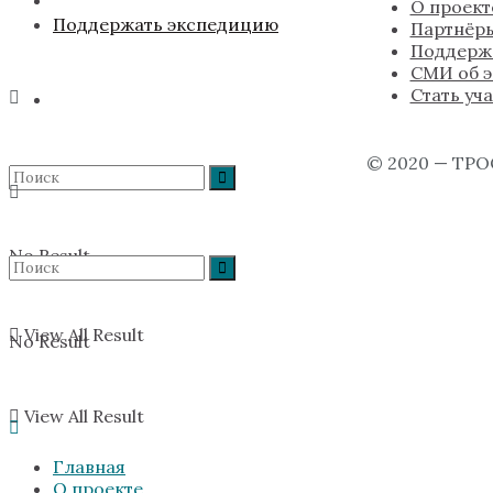
О проект
Поддержать экспедицию
Партнёр
Поддерж
СМИ об 
Стать уч
© 2020 — ТРО
No Result
View All Result
No Result
View All Result
Главная
О проекте