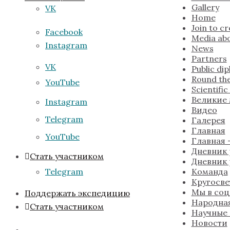
Gallery
VK
Home
Join to c
Facebook
Media abo
Instagram
News
Partners
VK
Public di
Round the
YouTube
Scientifi
Великие
Instagram
Видео
Telegram
Галерея
Главная
YouTube
Главная —
Дневник 
Стать участником
Дневник 
Команда
Telegram
Кругосве
Мы в соц
Поддержать экспедицию
Народна
Стать участником
Научные
Новости