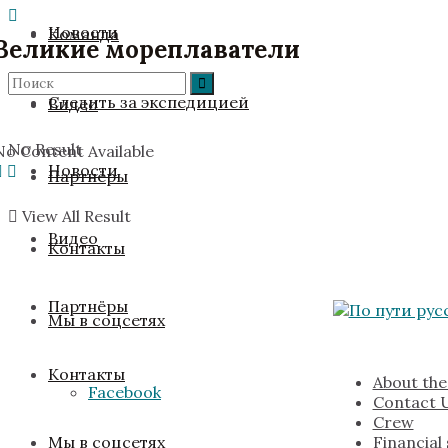
Новости
Команда
Великие мореплаватели
Следить за экспедицией
Видео
No Result
No Content Available
Новости
Партнёры
View All Result
Видео
Контакты
Партнёры
Мы в соцсетях
Контакты
About the
Facebook
Contact 
Crew
Financial
Мы в соцсетях