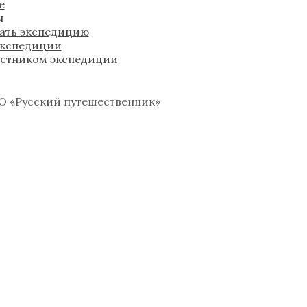
е
ы
ать экспедицию
экспедиции
астником экспедиции
О «Русский путешественник»