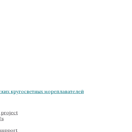
 project
Us
 support