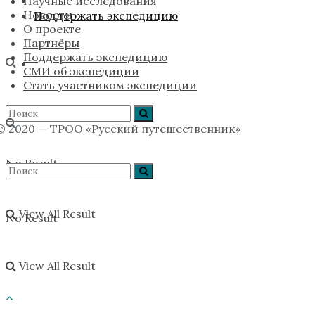
Научные исследования
Новости
Поддержать экспедицию
О проекте
Партнёры
Поддержать экспедицию
СМИ об экспедиции
Стать участником экспедиции
© 2020 — ТРОО «Русский путешественник»
No Result
View All Result
No Result
View All Result