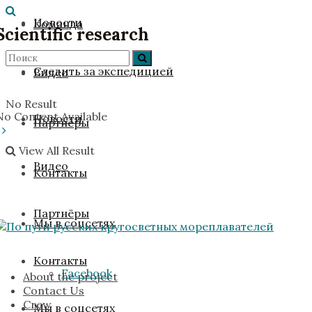
Новости
Команда
Scientific research
Следить за экспедицией
Видео
No Result
No Content Available
Новости
Партнёры
View All Result
Видео
Контакты
Партнёры
Мы в соцсетях
Контакты
Facebook
About the project
Contact Us
Crew
Мы в соцсетях