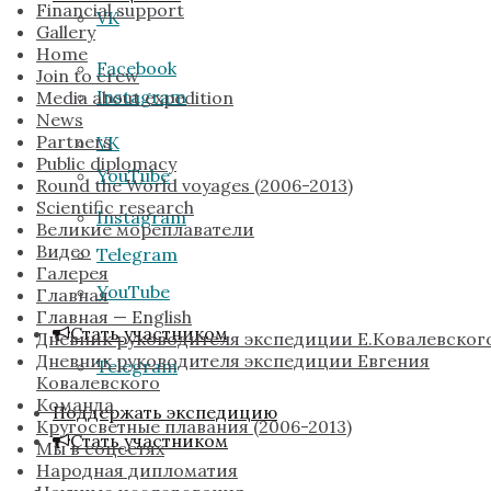
Financial support
VK
Gallery
Home
Facebook
Join to crew
Instagram
Media about expedition
News
Partners
VK
Public diplomacy
YouTube
Round the World voyages (2006-2013)
Scientific research
Instagram
Великие мореплаватели
Видео
Telegram
Галерея
YouTube
Главная
Главная — English
Стать участником
Дневник руководителя экспедиции Е.Ковалевског
Дневник руководителя экспедиции Евгения
Telegram
Ковалевского
Команда
Поддержать экспедицию
Кругосветные плавания (2006-2013)
Стать участником
Мы в соцсетях
Народная дипломатия