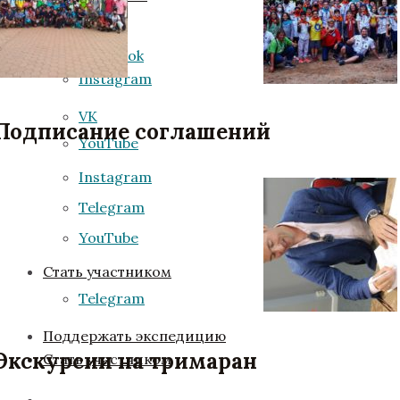
VK
Facebook
Instagram
VK
Подписание соглашений
YouTube
Instagram
Telegram
YouTube
Стать участником
Telegram
Поддержать экспедицию
Экскурсии на тримаран
Стать участником