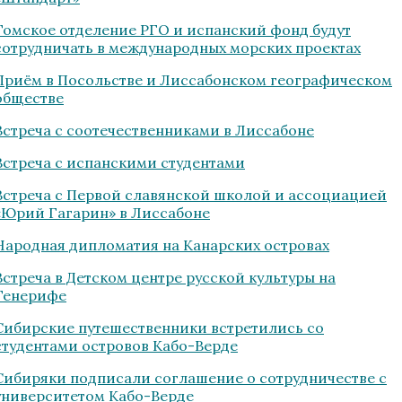
Томское отделение РГО и испанский фонд будут
сотрудничать в международных морских проектах
Приём в Посольстве и Лиссабонском географическом
обществе
Встреча с соотечественниками в Лиссабоне
Встреча с испанскими студентами
Встреча с Первой славянской школой и ассоциацией
«Юрий Гагарин» в Лиссабоне
Народная дипломатия на Канарских островах
Встреча в Детском центре русской культуры на
Тенерифе
Сибирские путешественники встретились со
студентами островов Кабо-Верде
Сибиряки подписали соглашение о сотрудничестве с
университетом Кабо-Верде