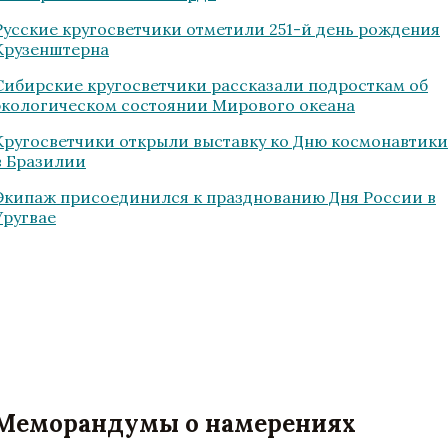
Русские кругосветчики отметили 251-й день рождения
Крузенштерна
Сибирские кругосветчики рассказали подросткам об
экологическом состоянии Мирового океана
Кругосветчики открыли выставку ко Дню космонавтики
в Бразилии
Экипаж присоединился к празднованию Дня России в
Уругвае
Меморандумы о намерениях