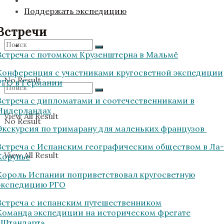
Поддержать экспедицию
Встречи
Встреча с потомком Крузенштерна в Мальмё
Конференция с участниками кругосветной экспедиции
No Result
РГО в Германии
Встреча с дипломатами и соотечественниками в
Нидерландах
View All Result
No Result
Экскурсия по тримарану для маленьких французов
Встреча с Испанским географическим обществом в Ла-
View All Result
Корунье
Король Испании поприветствовал кругосветную
экспедицию РГО
Встреча с испанским путешественником
Команда экспедиции на историческом фрегате
«Штандарт»