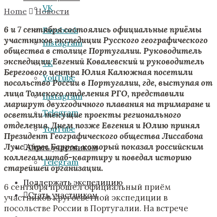
VK
Home
Новости
6 и 7 сентября состоялись официальные приёмы
Facebook
участников экспедиции Русского географического
Instagram
общества в столице Португалии. Руководитель
экспедиции Евгений Ковалевский и руководитель
VK
Берегового центра Юлия Калюжная посетили
YouTube
посольство России в Португалии, где, выступая от
лица Томского отделения РГО, представили
Instagram
маршрут двухгодичного плавания на тримаране и
Telegram
осветили текущие проекты регионального
отделения. Днем позже Евгения и Юлию принял
YouTube
Президент Географического общества Лиссабона
Луис Айрес Баррос, который показал российским
Стать участником
коллегам штаб-квартиру и поведал историю
Telegram
старейшей организации.
Поддержать экспедицию
6 сентября прошел официальный приём
Стать участником
участников кругосветной экспедиции в
посольстве России в Португалии. На встрече