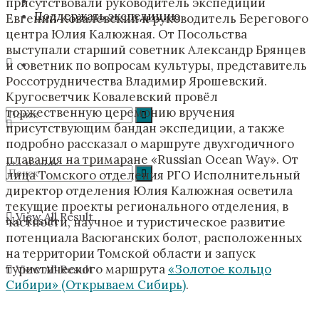
присутствовали руководитель экспедиции
Поддержать экспедицию
Евгений Ковалевский и руководитель Берегового
центра Юлия Калюжная. От Посольства
выступали старший советник Александр Брянцев
и советник по вопросам культуры, представитель
Россотрудничества Владимир Ярошевский.
Кругосветчик Ковалевский провёл
торжественную церемонию вручения
присутствующим бандан экспедиции, а также
подробно рассказал о маршруте двухгодичного
плавания на тримаране «Russian Ocean Way». От
No Result
лица Томского отделения РГО Исполнительный
директор отделения Юлия Калюжная осветила
текущие проекты регионального отделения, в
View All Result
No Result
частности, научное и туристическое развитие
потенциала Васюганских болот, расположенных
на территории Томской области и запуск
туристического маршрута
«Золотое кольцо
View All Result
Сибири» (Открываем Сибирь)
.