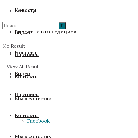
Новости
Команда
Следить за экспедицией
Видео
No Result
Новости
Партнёры
View All Result
Видео
Контакты
Партнёры
Мы в соцсетях
Контакты
Facebook
Мы в соцсетях