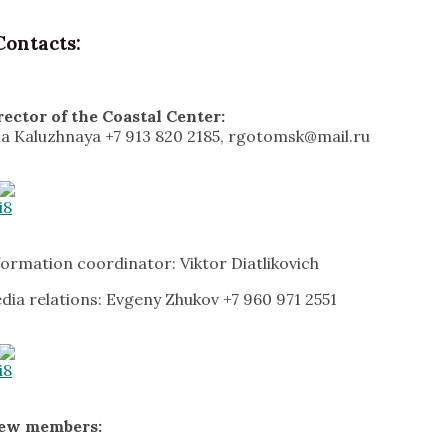
Contacts:
rector of the Coastal Center:
lia Kaluzhnaya +7 913 820 2185, rgotomsk@mail.ru
formation coordinator: Viktor Diatlikovich
dia relations: Evgeny Zhukov +7 960 971 2551
ew members: