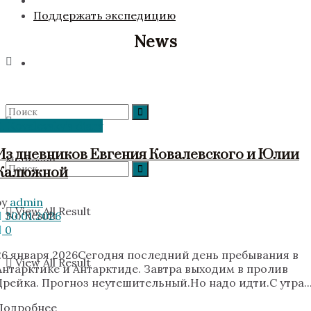
Поддержать экспедицию
News
E. Kovalevsky’s diary
Из дневников Евгения Ковалевского и Юлии
No Result
Калюжной
by
admin
View All Result
No Result
30.01.2026
0
26 января 2026Сегодня последний день пребывания в
View All Result
Антарктике и Антарктиде. Завтра выходим в пролив
Дрейка. Прогноз неутешительный.Но надо идти.С утра..
Подробнее