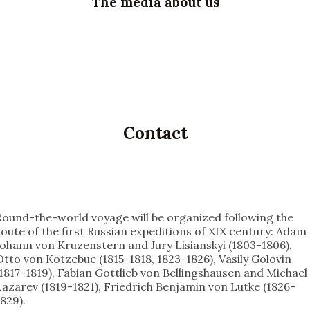
The media about us
Contact
Round-the-world voyage will be organized following the
route of the first Russian expeditions of XIX century: Adam
Johann von Kruzenstern and Jury Lisianskyi (1803-1806),
Otto von Kotzebue (1815-1818, 1823-1826), Vasily Golovin
(1817-1819), Fabian Gottlieb von Bellingshausen and Michael
Lazarev (1819-1821), Friedrich Benjamin von Lutke (1826-
1829).