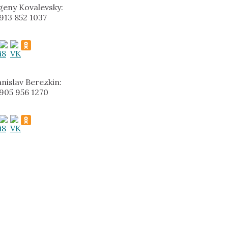
geny Kovalevsky:
 913 852 1037
anislav Berezkin:
 905 956 1270