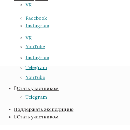
VK
Facebook
Instagram
VK
YouTube
Instagram
Telegram
Start of the expedition in Saint Petersburg, 1
YouTube
July 2021
Стать участником
Telegram
Поддержать экспедицию
Стать участником