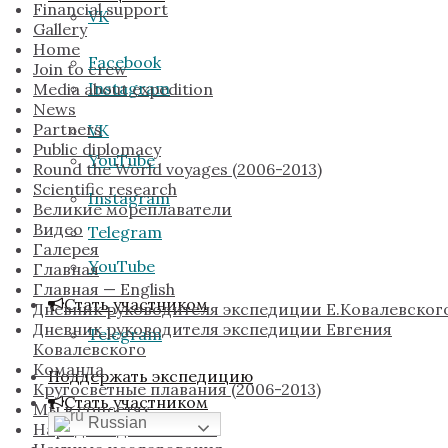
Financial support
VK
Gallery
Home
Facebook
Join to crew
Instagram
Media about expedition
News
Partners
VK
Public diplomacy
YouTube
Round the World voyages (2006-2013)
Scientific research
Instagram
Великие мореплаватели
Видео
Telegram
Галерея
YouTube
Главная
Главная — English
Стать участником
Дневник руководителя экспедиции Е.Ковалевског
Дневник руководителя экспедиции Евгения
Telegram
Ковалевского
Команда
Поддержать экспедицию
Кругосветные плавания (2006-2013)
Стать участником
Мы в соцсетях
Russian
Народная дипломатия