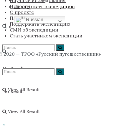
Научные исследования
Новости
Поддержать экспедицию
О проекте
Партнёры
Russian
Поддержать экспедицию
СМИ об экспедиции
Стать участником экспедиции
© 2020 — ТРОО «Русский путешественник»
No Result
View All Result
No Result
View All Result