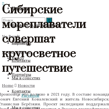
Сибирские
Новости
Команда
мореплаватели
Следить за экспедицией
Видео
совершат
No Result
Новости
Партнёры
кругосветное
View All Result
Видео
Контакты
путешествие
Партнёры
Мы в соцсетях
Home
Новости
Контакты
Произойти это должно в 2021 году. В составе команд
Facebook
томич Евгений Ковалевский и житель Новосибирск
Станислав Берёзкин. Проект экспедиции поддержал
Мы в соцсетях
Фонд президентских грантов и Русское географическо