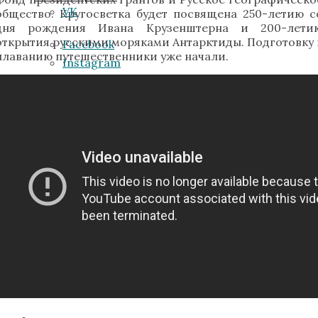
VK
общество. Кругосветка будет посвящена 250-летию с
дня рождения Ивана Крузенштерна и 200-лети
открытия русскими моряками Антарктиды. Подготовку 
Facebook
плаванию путешественники уже начали.
Instagram
VK
YouTube
Instagram
Telegram
YouTube
Стать участником
Telegram
Поддержать экспедицию
Стать участником