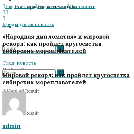
Поделиться
Поделиться
Отправить
Поддержать экспедицию
Предыдущая новость
«Народная дипломатия» и мировой
рекорд: как пройдет кругосветка
сибирских мореплавателей
След. новость
No Result
Мировой рекорд: как пройдет кругосветка
сибирских мореплавателей
View All Result
No Result
View All Result
admin