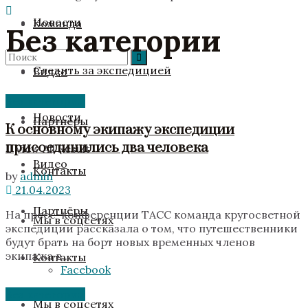
Новости
Команда
Без категории
Следить за экспедицией
Видео
Без категории
No Result
Новости
Партнёры
К основному экипажу экспедиции
присоединились два человека
View All Result
Видео
Контакты
by
admin
21.04.2023
Партнёры
На пресс-конференции ТАСС команда кругосветной
Мы в соцсетях
экспедиции рассказала о том, что путешественники
будут брать на борт новых временных членов
экипажа в...
Контакты
Facebook
Без категории
Мы в соцсетях