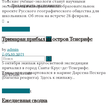
Томские учёные-экологи станут научными
Поддержать экспедицию
экспертами в интерактивном образовательном
проекте Русского географического общества для
школьников. Об этом на встрече 28 февраля...
Без категории
Тримаран прибыл на остров Тенерифе
by
admin
05.10.2021
No Result
5 октября экипаж кругосветной экспедиции
причалил в город Санта-Крус-де-Тенерифе.
Тримаран отшвартовался в марине Дарсена Пескера
View All Result
No Result
(Dársena pesquera). Здесь к экипажу...
Без категории
View All Result
Ежедневная сводка