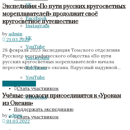
VK
Экспедиция «По пути русских кругосветных
мореплавателей» продолжит своё
Facebook
кругосветное путешествие
Instagram
by
admin
VK
21.03.2023
YouTube
28 февраля 2023 экспедиция Томского отделения
Русского географического общества «По пути
Instagram
русских кругосветных мореплавателей» начала
пересечение Тихого океана. Парусный надувной...
Telegram
YouTube
Без категории
Стать участником
Учёные-экологи присоединятся к «Урокам
Telegram
из Океана»
Поддержать экспедицию
by
admin
Стать участником
01.03.2022