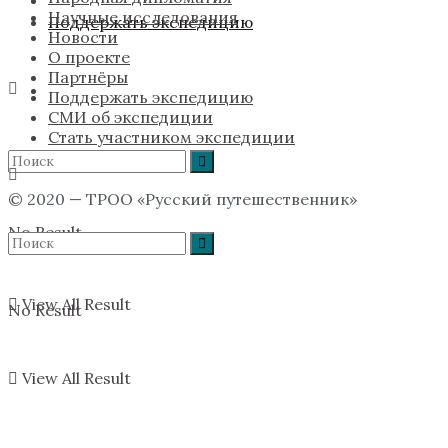
Научные исследования
Поддержать экспедицию
Новости
О проекте
Партнёры
Поддержать экспедицию
СМИ об экспедиции
Стать участником экспедиции
© 2020 — ТРОО «Русский путешественник»
No Result
View All Result
No Result
View All Result