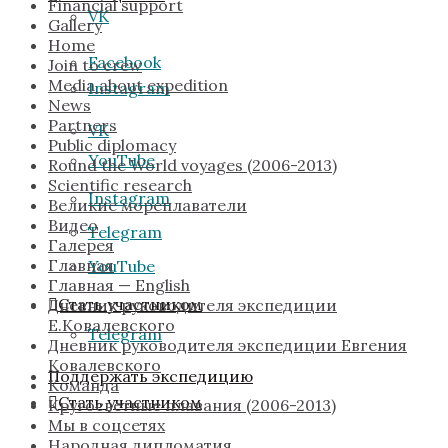
Financial support
VK
Gallery
Home
Facebook
Join to crew
Media about expedition
Instagram
News
Partners
VK
Public diplomacy
YouTube
Round the World voyages (2006-2013)
Scientific research
Instagram
Великие мореплаватели
Видео
Telegram
Галерея
Главная
YouTube
Главная — English
Стать участником
Дневник руководителя экспедиции
Е.Ковалевского
Telegram
Дневник руководителя экспедиции Евгения
Ковалевского
Поддержать экспедицию
Команда
Стать участником
Кругосветные плавания (2006-2013)
Мы в соцсетях
Народная дипломатия