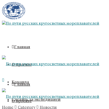
Главная
О проекте
Команда
Главная
Следить за экспедицией
О проекте
Home
Category
Новости