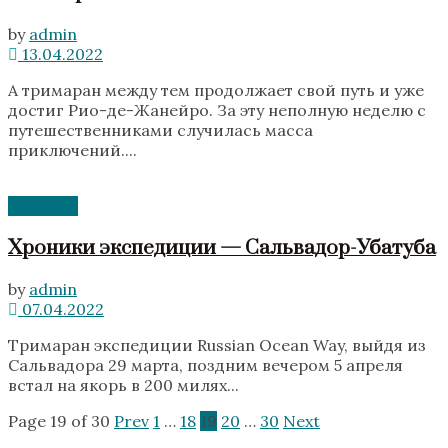
by
admin
13.04.2022
А тримаран между тем продолжает свой путь и уже
достиг Рио-де-Жанейро. За эту неполную неделю с
путешественниками случилась масса
приключений....
Новости
Хроники экспедиции — Сальвадор-Убатуба
by
admin
07.04.2022
Тримаран экспедиции Russian Ocean Way, выйдя из
Сальвадора 29 марта, поздним вечером 5 апреля
встал на якорь в 200 милях...
Page 19 of 30
Prev
1
…
18
19
20
…
30
Next