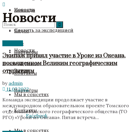
Новости
Команда
Новости
Следить за экспедицией
Видео
Новости
No Result
Новости
Партнёры
Экипаж принял участие в Уроке из Океана,
посвященном Великим географическим
View All Result
открытиям
Видео
Контакты
by
admin
11.07.2022
Партнёры
Мы в соцсетях
Команда экспедиции продолжает участие в
международном образовательном проекте Томского
Контакты
отделения Русского географического общества (ТО
Facebook
РГО) «Уроки из Океана». Пятая встреча...
Мы в соцсетях