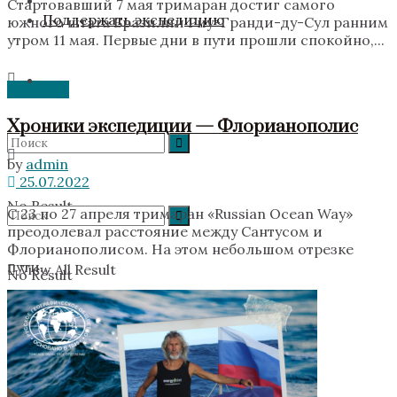
Стартовавший 7 мая тримаран достиг самого
Поддержать экспедицию
южного штата Бразилии Риу-Гранди-ду-Сул ранним
утром 11 мая. Первые дни в пути прошли спокойно,...
Новости
Хроники экспедиции — Флорианополис
by
admin
25.07.2022
No Result
С 23 по 27 апреля тримаран «Russian Ocean Way»
преодолевал расстояние между Сантусом и
Флорианополисом. На этом небольшом отрезке
пути...
View All Result
No Result
View All Result