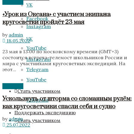
Новости
VK
«Урок из Океана» с участием экипажа
Facebook
кругосветки пройдёт 23 мая
Instagram
by
admin
VK
18.05.2022
YouTube
23 мая в 13:00 по московскому времени (GMT+3)
состоится встреча-телемост школьников России и
Instagram
мира с участниками кругосветных экспедиций. На
этот...
Telegram
YouTube
Новости
Стать участником
Ускользнуть от шторма со сломанным рулём:
Telegram
как кругосветчики спасли себя и судно
Поддержать экспедицию
by
admin
Стать участником
25.07.2022