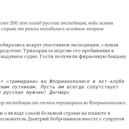
лее 200 лет назад русские экспедиции, вода залива
права от рынка находилось основное якорное
собирались вокруг участников экспедиции, слушая
предстоят. Тримаран за неделю его пребывания в
а надувном судне. Гости получили фирменную бандану
т «тримарана» во Флорианополисе в яхт-клубе 
ным путникам. Пусть им всегда сопутствует 
м русских мужчин! Дагмар»
нтр экспедиции от гостьи тримарана во Флорианополисе.
и о вкладе самой большой страны на планете в
ё основатель Дмитрий Бобровников вместе с супругой