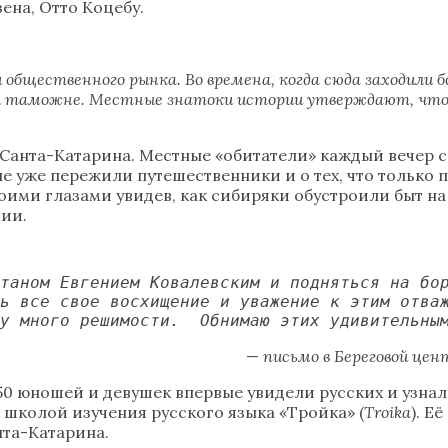
ена, Отто Коцебу.
общественного рынка. Во времена, когда сюда заходили бо
и таможне. Местные знатоки истории утверждают, что с
 Санта-Катарина. Местные «обитатели» каждый вечер 
е уже пережили путешественники и о тех, что только 
воими глазами увидев, как сибиряки обустроили быт н
ции.
таном Евгением Ковалевским и подняться на бор
ь все свое восхищение и уважение к этим отваж
у много решимости.  Обнимаю этих удивительны
—
письмо в Береговой це
0 юношей и девушек впервые увидели русских и узнал
 школой изучения русского языка «Тройка» (
Troika
). Е
нта-Катарина.