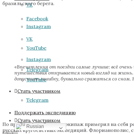
бразильского берега.
VK
Facebook
Instagram
VK
YouTube
Instagram
«Впечатления от поездки самые лучшие: всё очень 
Telegram
путешествия открывается новый взгляд на жизнь.
допустить ошибку, буквально сражаться со сном. Н
YouTube
Стать участником
Telegram
Поддержать экспедицию
Стать участником
По прибытии во Флорипу экипаж примерил на себя ро
Russian
русских кругосветных экспедиций. Флорианополис, 