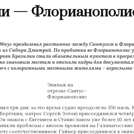
ии — Флорианополи
an Way» преодолевал расстояние между Сантусом и Фло
 из Сибири Дмитрий. По прибытии во Флорианополис у
еркви Бразилии стали обязательным пунктом в програ
по знаковым местам и отсняли кадры для документаль
встреч с колоритными местными жителями – взрослыми
Экипаж на
отрезке Сантус-
Флорианополис
ял три дня; за это время судно преодолело 350 миль. 
Берёзкин, матрос Сергей Зотов) присоединился четвё
Он знаком с Евгением и Станиславом уже более 10 лет
озникли проблемы с ввозом провизии на Галапагосские
речу соотечественников: Гайнер присоединился к экип