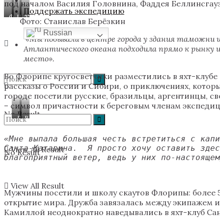
под началом Василия Головнина, Фаддея Беллинсгауз
Поддержать экспедицию
Форт
Церковь
Таможня
Фото: Станислав Берёзкин
Форталеза-
Санто-
Russian
де-
Антонио-
«Мы побывали в центре города у здания таможни и 
Сан-
де-
Атлантического океана подходила прямо к рынку 
Жозе
Лисбоа
место».
де
Понта-
Во Флорипе кругосветчики разместились в яхт-клубе
Гросса
рассказы о России и Сибири, о приключениях, которы
городе посетили русские, бразильцы, аргентинцы, с
– символ причастности к береговым членам экспеди
No Result
Дмитрий
Встреча
Бобровников
со
и
скаутами.
«Мне выпала большая честь встретиться с капи
его
Фото:
Санта-Катарина.  Я просто хочу оставить здес
View All Result
супруга
Станислав
No Result
благоприятный ветер, ведь у них по-настоящем
Камилла
Берёзкин
на
тримаране
View All Result
Мужчины посетили и школу скаутов Флорипы: более 5
открытие мира. Дружба завязалась между экипажем и
Камиллой неоднократно наведывались в яхт-клуб Са