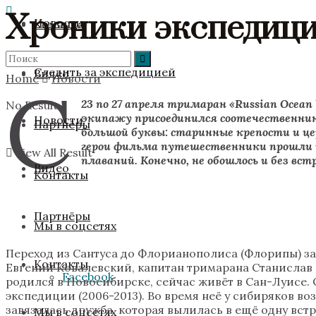
Хроники экспедиц
Новости
Команда
Следить за экспедицией
Видео
Home
Новости
С
23 по 27 апреля тримаран «Russian Oce
No Result
экипажу присоединился соотечественник
Новости
Партнёры
большой буквы: старинные крепости и ц
герои фильма путешественники прошли 
View All Result
плаваний. Конечно, не обошлось и без 
Видео
Контакты
Партнёры
Мы в соцсетях
Переход из Сантуса до Флорианополиса (Флорипы) зан
Контакты
Евгений Ковалевский, капитан тримарана Станислав 
Facebook
родился в Новосибирске, сейчас живёт в Сан-Луисе. 
экспедиции (2006-2013). Во время неё у сибиряков в
завязалась дружба, которая вылилась в ещё одну вст
Мы в соцсетях