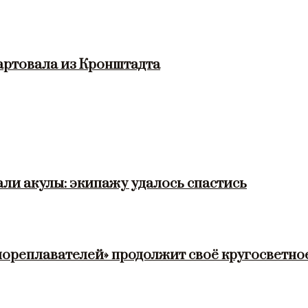
артовала из Кронштадта
ли акулы: экипажу удалось спастись
мореплавателей» продолжит своё кругосветно