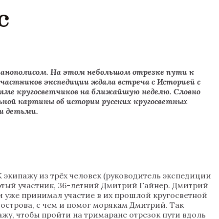
с
рианополисом. На этом небольшом отрезке пути к
частников экспедиции ждала встреча с Историей с
мме кругосветчиков на ближайшую неделю. Словно
ной картины об истории русских кругосветных
 и детьми.
К экипажу из трёх человек (руководитель экспедиции
ртый участник, 36-летний Дмитрий Гайнер. Дмитрий
 и уже принимал участие в их прошлой кругосветной
 острова, с чем и помог морякам Дмитрий. Так
ажу, чтобы пройти на тримаране отрезок пути вдоль