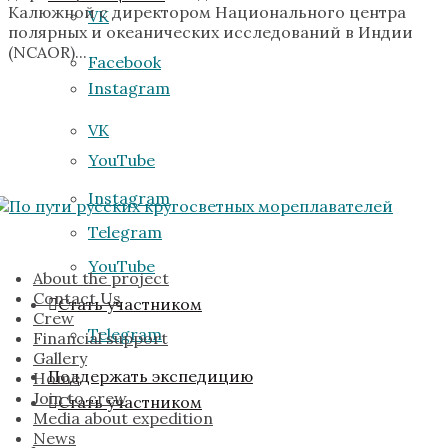
Калюжной с директором Национального центра
VK
полярных и океанических исследований в Индии
(NCAOR)...
Facebook
Instagram
VK
YouTube
Instagram
Telegram
YouTube
About the project
Contact Us
Стать участником
Crew
Telegram
Financial support
Gallery
Поддержать экспедицию
Home
Join to crew
Стать участником
Media about expedition
News