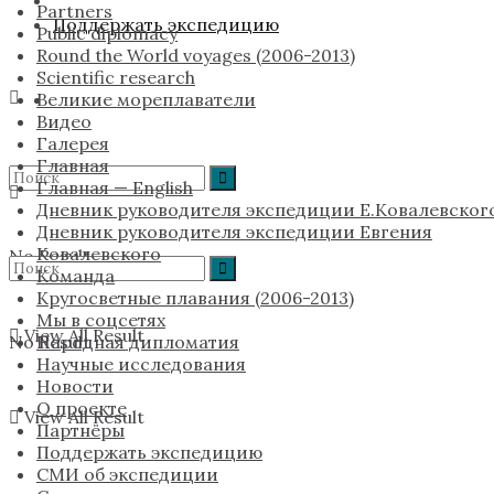
Partners
Поддержать экспедицию
Public diplomacy
Round the World voyages (2006-2013)
Scientific research
Великие мореплаватели
Видео
Галерея
Главная
Главная — English
Дневник руководителя экспедиции Е.Ковалевског
Дневник руководителя экспедиции Евгения
Ковалевского
No Result
Команда
Кругосветные плавания (2006-2013)
Мы в соцсетях
View All Result
No Result
Народная дипломатия
Научные исследования
Новости
О проекте
View All Result
Партнёры
Поддержать экспедицию
СМИ об экспедиции