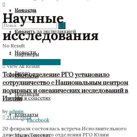
Новости
Команда
Научные
исследования
Следить за экспедицией
Видео
No Result
Новости
Партнёры
Научные исследования
View All Result
Видео
Томское отделение РГО установило
Контакты
сотрудничество с Национальным центром
полярных и океанических исследований в
Партнёры
Индии
Мы в соцсетях
by
admin
Контакты
21.02.2024
Facebook
20 февраля состоялась встреча Исполнительного
директора Томского отделения РГО Юлии
Мы в соцсетях