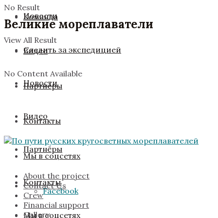
No Result
Новости
Команда
Великие мореплаватели
View All Result
Следить за экспедицией
Видео
No Content Available
Новости
Партнёры
Видео
Контакты
Партнёры
Мы в соцсетях
About the project
Контакты
Contact Us
Facebook
Crew
Financial support
Gallery
Мы в соцсетях