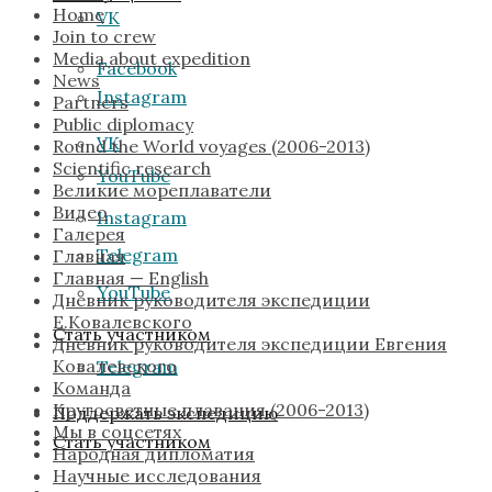
Home
VK
Join to crew
Media about expedition
Facebook
News
Instagram
Partners
Public diplomacy
VK
Round the World voyages (2006-2013)
Scientific research
YouTube
Великие мореплаватели
Видео
Instagram
Галерея
Telegram
Главная
Главная — English
YouTube
Дневник руководителя экспедиции
Е.Ковалевского
Стать участником
Дневник руководителя экспедиции Евгения
Ковалевского
Telegram
Команда
Кругосветные плавания (2006-2013)
Поддержать экспедицию
Мы в соцсетях
Стать участником
Народная дипломатия
Научные исследования