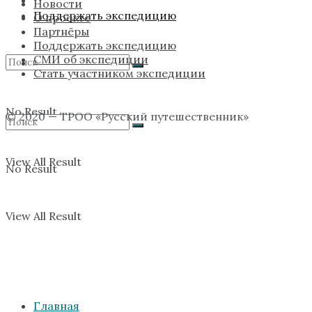
Новости
Поддержать экспедицию
О проекте
Партнёры
Поддержать экспедицию
СМИ об экспедиции
Стать участником экспедиции
No Result
© 2020 — ТРОО «Русский путешественник»
View All Result
No Result
View All Result
Главная