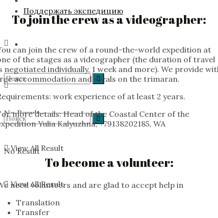
Поддержать экспедицию
To join the crew as a videographer:
You can join the crew of a round-the-world expedition at
one of the stages as a videographer (the duration of travel
is negotiated individually, 1 week and more). We provide wit
free accommodation and meals on the trimaran.
Requirements: work experience of at least 2 years.
No Result
For more details: Head of the Coastal Center of the
expedition Yulia Kalyuzhna, +79138202185, WA
View All Result
No Result
To become a volunteer:
View All Result
We need volunteers and are glad to accept help in
Translation
Transfer