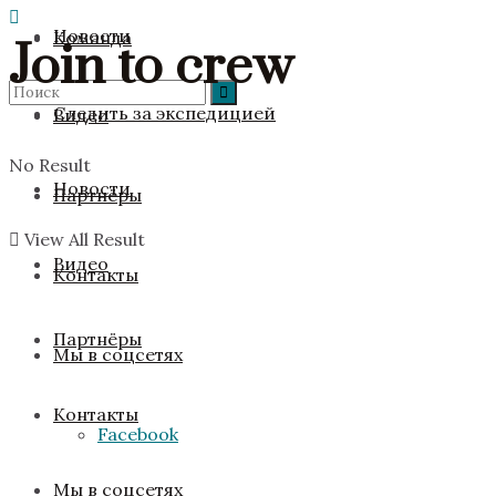
Новости
Команда
Join to crew
Следить за экспедицией
Видео
No Result
Новости
Партнёры
View All Result
Видео
Контакты
Партнёры
Мы в соцсетях
Контакты
Facebook
Мы в соцсетях