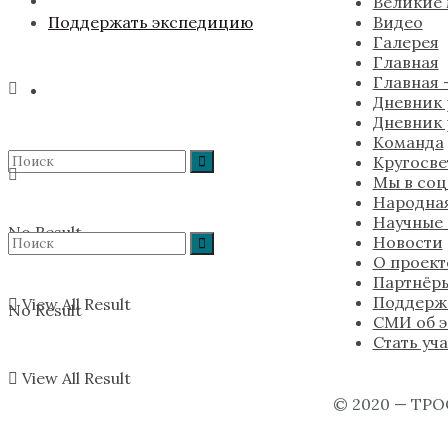
Великие
Поддержать экспедицию
Видео
Галерея
Главная
Главная —
Дневник 
Дневник 
Команда
Кругосве
Мы в соц
Народна
Научные
No Result
Новости
О проект
Партнёр
Поддерж
View All Result
No Result
СМИ об 
Стать уч
View All Result
© 2020 — ТРО