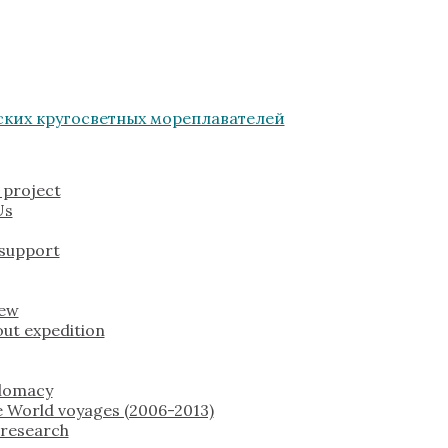
 project
Us
 support
rew
ut expedition
plomacy
 World voyages (2006-2013)
c research