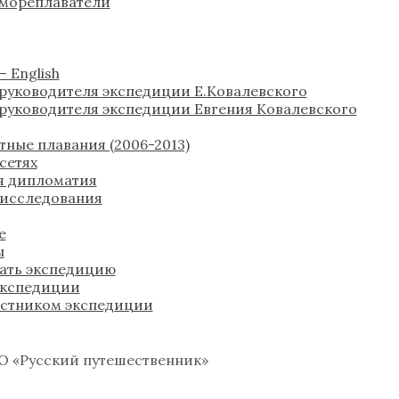
 мореплаватели
 English
руководителя экспедиции Е.Ковалевского
руководителя экспедиции Евгения Ковалевского
тные плавания (2006-2013)
сетях
я дипломатия
 исследования
е
ы
ать экспедицию
экспедиции
астником экспедиции
О «Русский путешественник»