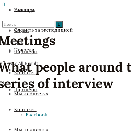
Новости
Команда
Следить за экспедицией
Видео
Meetings
No Result
Новости
Партнёры
What people around t
View All Result
Видео
Контакты
series of interview
Партнёры
Мы в соцсетях
Контакты
Facebook
Мы в соцсетях