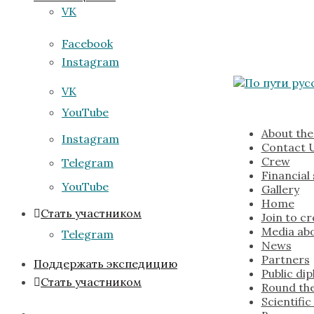
VK
Facebook
Instagram
VK
YouTube
About the
Instagram
Contact 
Crew
Telegram
Financial
YouTube
Gallery
Home
Стать участником
Join to c
Media abo
Telegram
News
Partners
Поддержать экспедицию
Public di
Стать участником
Round the
Scientifi