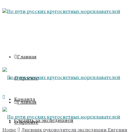
Главная
О проекте
Команда
Главная
Следить за экспедицией
О проекте
Home
Дневник руководителя экспедиции Евгения