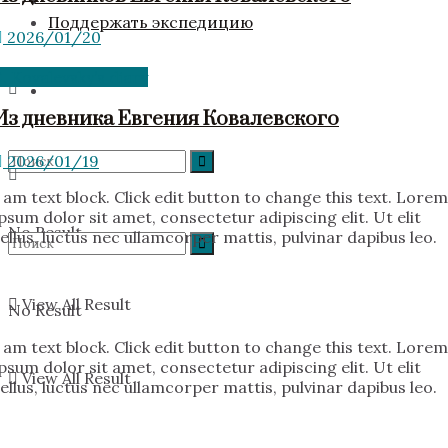
Поддержать экспедицию
2026/01/20
E. Kovalevsky’s diary
Из дневника Евгения Ковалевского
2026/01/19
I am text block. Click edit button to change this text. Lorem
ipsum dolor sit amet, consectetur adipiscing elit. Ut elit
No Result
tellus, luctus nec ullamcorper mattis, pulvinar dapibus leo.
View All Result
No Result
I am text block. Click edit button to change this text. Lorem
ipsum dolor sit amet, consectetur adipiscing elit. Ut elit
View All Result
tellus, luctus nec ullamcorper mattis, pulvinar dapibus leo.