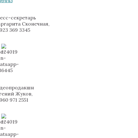
есс-секретарь
ргарита Сконечная,
 923 369 3345
деопродакшн
гений Жуков,
 960 971 2551