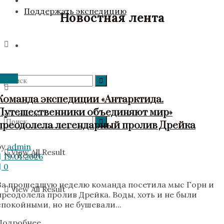
Поддержать экспедицию
Новостная лента
News
Команда экспедиции «Антарктида.
Путешественники объединяют мир»
No Result
преодолела легендарный пролив Дрейка
by
admin
View All Result
No Result
19.01.2026
0
За прошедшую неделю команда посетила мыс Горн и
View All Result
преодолела пролив Дрейка. Воды, хоть и не были
спокойными, но не бушевали...
Подробнее