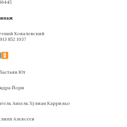
кипаж
гений Ковалевский
 913 852 1037
бастьян Ют
ндра Йори
гель Анхель Хулиан Каррильо
липп Алексеев