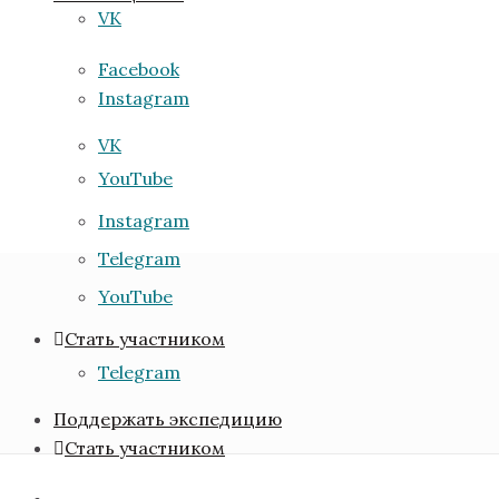
VK
Facebook
Instagram
VK
YouTube
Instagram
Telegram
Старт экспедиции
— 5 января 2026
из Ушуайи
YouTube
Стать участником
Telegram
Поддержать экспедицию
Стать участником