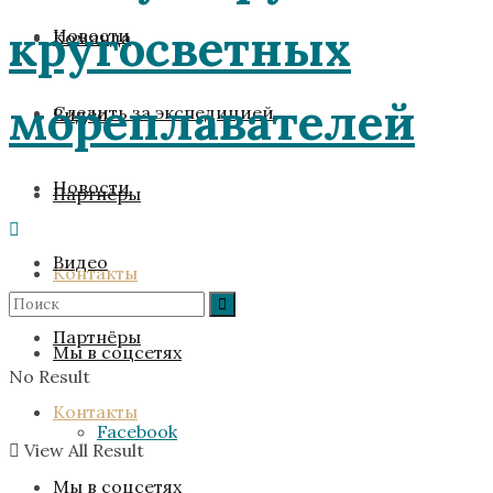
Новости
Команда
Следить за экспедицией
Видео
Новости
Партнёры
Видео
Контакты
Партнёры
Мы в соцсетях
No Result
Контакты
Facebook
View All Result
Мы в соцсетях