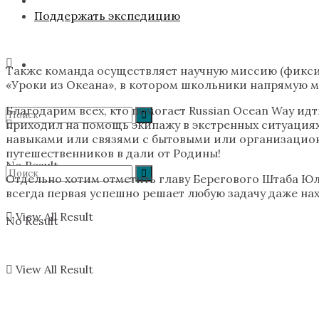
Поддержать экспедицию
Также команда осуществляет научную миссию (фикси
«Уроки из Океана», в котором школьники напрямую м
Благодарим всех, кто помогает Russian Ocean Way ид
приходил на помощь экипажу в экстренных ситуациях
навыками или связями с бытовыми или организацион
путешественников в дали от Родины!
No Result
Отдельно хотим отметить главу Берегового Штаба Ю
всегда первая успешно решает любую задачу даже на
View All Result
No Result
View All Result