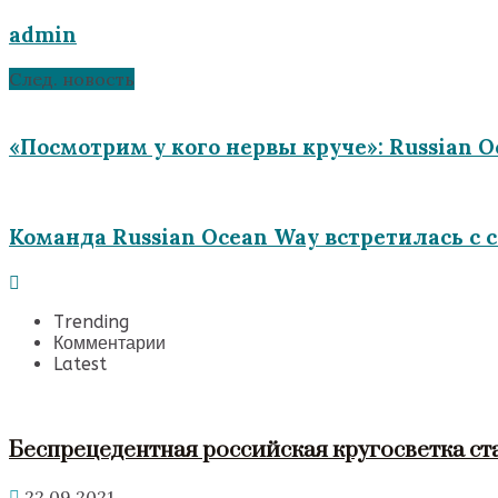
admin
След. новость
«Посмотрим у кого нервы круче»: Russian O
Команда Russian Ocean Way встретилась с 
Trending
Комментарии
Latest
Беспрецедентная российская кругосветка ст
22.09.2021