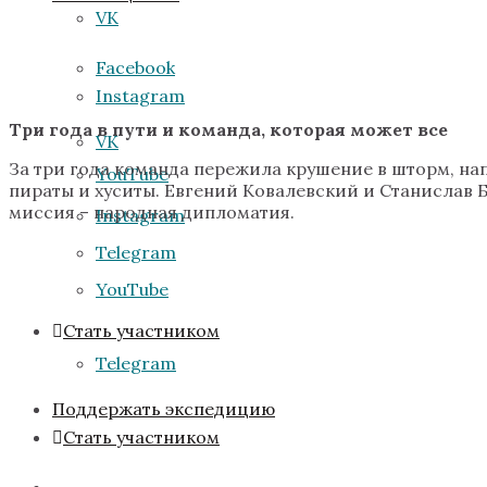
VK
Facebook
Instagram
Три года в пути и команда, которая может все
VK
За три года команда пережила крушение в шторм, нап
YouTube
пираты и хуситы. Евгений Ковалевский и Станислав 
миссия – народная дипломатия.
Instagram
Telegram
YouTube
Стать участником
Telegram
Поддержать экспедицию
Стать участником