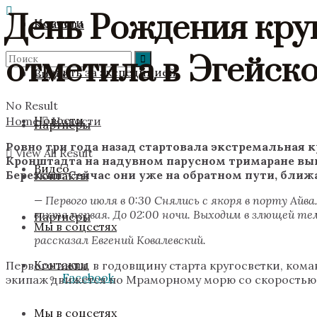
День Рождения кру
Новости
Команда
отметила в Эгейск
Следить за экспедицией
Видео
No Result
Новости
Home
Новости
Партнёры
Ровно три года назад стартовала экстремальная к
View All Result
Кронштадта на надувном парусном тримаране вы
Видео
Березкин. Сейчас они уже на обратном пути, бли
Контакты
— Первого июля в 0:30 Снялись с якоря в порту А
вахта первая. До 02:00 ночи. Выходим в злющей те
Партнёры
Мы в соцсетях
рассказал Евгений Ковалевский.
Контакты
Первого июня, в годовщину старта кругосветки, кома
Facebook
экипаж движется по Мраморному морю со скоростью 4,
Мы в соцсетях