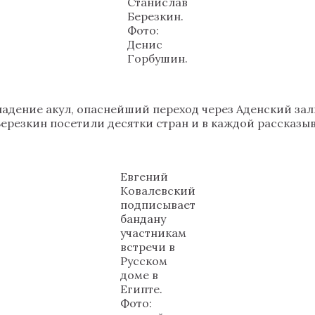
Станислав
Березкин.
Фото:
Денис
Горбушин.
адение акул, опаснейший переход через Аденский зали
Березкин посетили десятки стран и в каждой рассказы
Евгений
Ковалевский
подписывает
бандану
участникам
встречи в
Русском
доме в
Египте.
Фото: