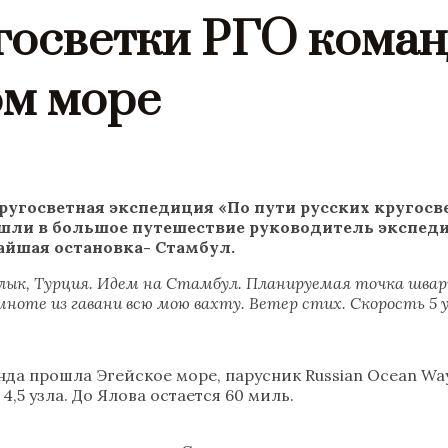
госветки РГО коман
ом море
ругосветная экспедиция «По пути русских кругосве
шли в большое путешествие руководитель экспеди
жайшая остановка- Стамбул.
йвалык, Турция. Идем на Стамбул. Планируемая точка шва
мноте из гавани всю мою вахту. Ветер стих. Скорость 5 у
нда прошла Эгейское море, парусник Russian Ocean Wa
5 узла. До Ялова остается 60 миль.