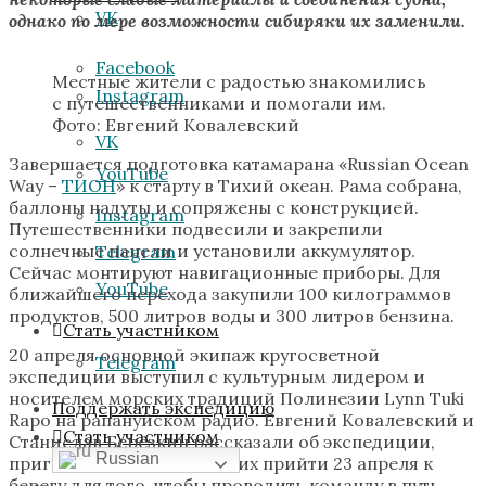
VK
однако по мере возможности сибиряки их заменили.
Facebook
Местные жители с радостью знакомились
Instagram
с путешественниками и помогали им.
Фото: Евгений Ковалевский
VK
Завершается подготовка катамарана «Russian Ocean
YouTube
Way –
ТИОН
» к старту в Тихий океан. Рама собрана,
баллоны надуты и сопряжены с конструкцией.
Instagram
Путешественники подвесили и закрепили
солнечные панели и установили аккумулятор.
Telegram
Сейчас монтируют навигационные приборы. Для
YouTube
ближайшего перехода закупили 100 килограммов
продуктов, 500 литров воды и 300 литров бензина.
Стать участником
20 апреля основной экипаж кругосветной
Telegram
экспедиции выступил с культурным лидером и
носителем морских традиций Полинезии Lynn Tuki
Поддержать экспедицию
Rapo на рапануйском радио. Евгений Ковалевский и
Стать участником
Станислав Берёзкин рассказали об экспедиции,
Russian
пригласили всех желающих прийти 23 апреля к
берегу для того, чтобы проводить команду в путь.