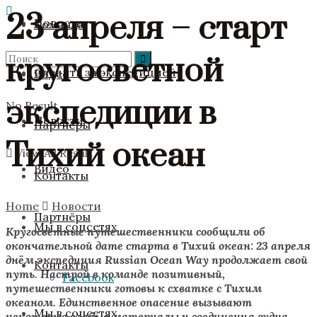
23 апреля – старт
Новости
Команда
кругосветной
Следить за экспедицией
Видео
экспедиции в
No Result
Новости
Партнёры
Тихий океан
View All Result
Видео
Контакты
Home
Новости
Партнёры
Мы в соцсетях
Кругосветные путешественники сообщили об
окончательной дате старта в Тихий океан: 23 апреля
днём экспедиция Russian Ocean Way продолжает свой
Контакты
путь. Настрой в команде позитивный,
Facebook
путешественники готовы к схватке с Тихим
океаном. Единственное опасение вызывают
Мы в соцсетях
некоторые слабые материалы и соединения судна,