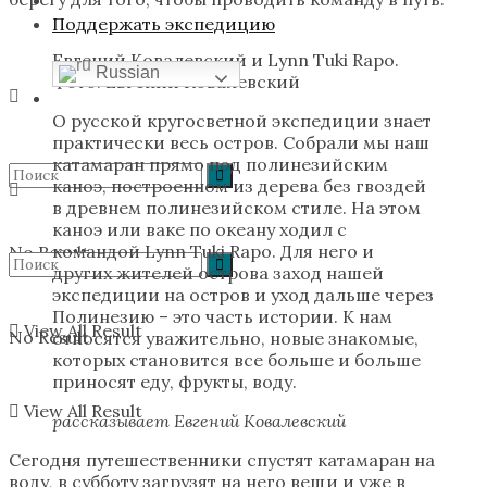
Поддержать экспедицию
Евгений Ковалевский и Lynn Tuki Rapo.
Russian
Фото: Евгений Ковалевский
О русской кругосветной экспедиции знает
практически весь остров. Собрали мы наш
катамаран прямо под полинезийским
каноэ, построенном из дерева без гвоздей
в древнем полинезийском стиле. На этом
каноэ или ваке по океану ходил с
командой Lynn Tuki Rapo. Для него и
No Result
других жителей острова заход нашей
экспедиции на остров и уход дальше через
Полинезию – это часть истории. К нам
View All Result
No Result
относятся уважительно, новые знакомые,
которых становится все больше и больше
приносят еду, фрукты, воду.
View All Result
рассказывает Евгений Ковалевский
Сегодня путешественники спустят катамаран на
воду, в субботу загрузят на него вещи и уже в