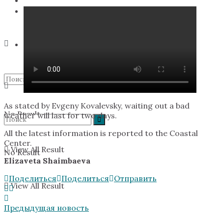
Поддержать экспедицию
As stated by Evgeny Kovalevsky, waiting out a bad
No Result
weather will last for two days.
All the latest information is reported to the Coastal
Center.
View All Result
No Result
Elizaveta Shaimbaeva
Поделиться
Поделиться
Отправить
View All Result
Предыдущая новость