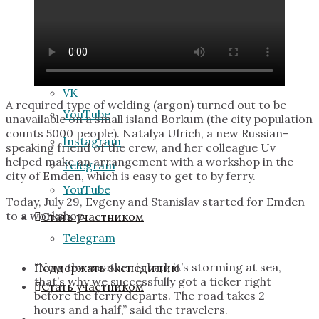
VK
Facebook
Instagram
VK
A required type of welding (argon) turned out to be
YouTube
unavailable on a small island Borkum (the city population
counts 5000 people). Natalya Ulrich, a new Russian-
Instagram
speaking friend of the crew, and her colleague Uv
helped make an arrangement with a workshop in the
Telegram
city of Emden, which is easy to get to by ferry.
YouTube
Today, July 29, Evgeny and Stanislav started for Emden
to a workshop.
Стать участником
Telegram
“Now the weather is bad, it’s storming at sea,
Поддержать экспедицию
that’s why we successfully got a ticker right
Стать участником
before the ferry departs. The road takes 2
hours and a half,” said the travelers.