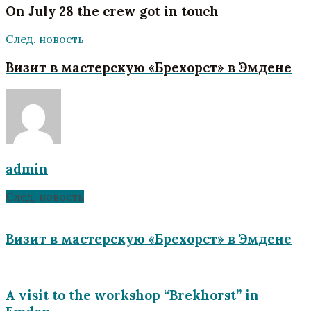
On July 28 the crew got in touch
След. новость
Визит в мастерскую «Брехорст» в Эмдене
admin
След. новость
Визит в мастерскую «Брехорст» в Эмдене
A visit to the workshop “Brekhorst” in