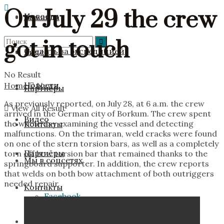
On July 29 the crew
Новости
Команда
got in touch
Следить за экспедицией
Видео
No Result
Новости
Home
News
Партнёры
As previously reported, on July 28, at 6 a.m. the crew
View All Result
arrived in the German city of Borkum. The crew spent
Видео
the whole day examining the vessel and detecting
Контакты
malfunctions. On the trimaran, weld cracks were found
on one of the stern torsion bars, as well as a completely
Партнёры
torn off bow torsion bar that remained thanks to the
Мы в соцсетях
springboard supporter. In addition, the crew reports
that welds on both bow attachment of both outriggers
needed repair.
Контакты
Facebook
Мы в соцсетях