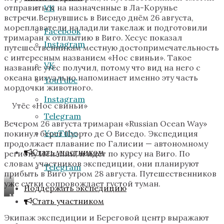
отправиться на назначенные в Ла-Корунье
VK
встречи.Вернувшись в Виседо днём 26 августа,
мореплаватели наладили такелаж и подготовили
Facebook
тримаран к отплытию в Виго. Хесус показал
Instagram
путешественникам местную достопримечательность
с интересным названием «Нос свиньи». Такое
VK
название утёс получил, потому что вид на него с
океана визуально напоминает именно эту часть
YouTube
мордочки животного.
Instagram
Утёс «Нос свиньи»
Telegram
Вечером 26 августа тримаран «Russian Ocean Way»
YouTube
покинул берег Пуэрто де О Виседо. Экспедиция
продолжает плавание по Галисии — автономному
Стать участником
региону Испании, и идёт по курсу на Виго. По
словам участников экспедиции, они планируют
Telegram
прибыть в Виго утром 28 августа. Путешественников
уже сутки сопровождает густой туман.
Поддержать экспедицию
Мыс
Стать участником
Финистерре
Экипаж экспедиции и Береговой центр выражают