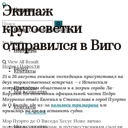
Экипаж
Новости
Команда
кругосветки
Следить за экспедицией
Видео
отправился в Виго
No Result
Новости
Партнёры
View All Result
Home
Новости
Видео
Контакты
25 и 26 августа экипаж экспедиции присутстовал на
двух торжественных встречах — с Испанским
Партнёры
географическим обществом и в мэрии города Ла-
Мы в соцсетях
Корунья. По окончании официальной части Педро
Моуриньо отвёз Евгения и Станислава в город Пуэрто
де О Виседо, где из-за
поломки тримарана
им
Контакты
пришлось на время оставить судно.
Facebook
Мэр Пуэрто де О Виседо Хесус Ново лично
Мы в соцсетях
поручился за тримаран, и путешественники смогли