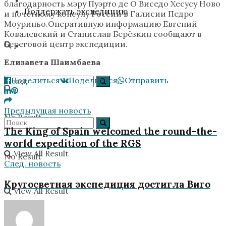
благодарность мэру Пуэрто де О Виседо Хесусу Ново
Поддержать экспедицию
и почётному консулу России в Галисии Педро
Моуриньо.Оперативную информацию Евгений
Ковалевский и Станислав Берёзкин сообщают в
Береговой центр экспедиции.
Елизавета Шаимбаева
Поделиться
Поделиться
Отправить
Предыдущая новость
No Result
The King of Spain welcomed the round-the-
world expedition of the RGS
View All Result
No Result
След. новость
Кругосветная экспедиция достигла Виго
View All Result