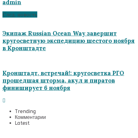
admin
След. новость
Экипаж Russian Ocean Way завершит
кругосветную экспедицию шестого ноября
в Кронштадте
Кронштадт, встречай!: кругосветка РГО
прошедшая шторма, акул и пиратов
финиширует 6 ноября
Trending
Комментарии
Latest