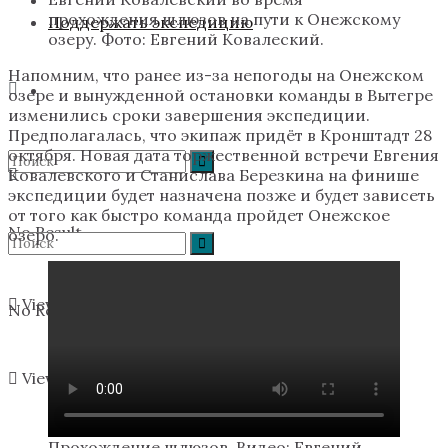
прохождения шлюзов на пути к Онежскому
Поддержать экспедицию
озеру. Фото: Евгений Ковалеский.
Напомним, что ранее из-за непогоды на Онежском
озере и вынужденной остановки команды в Вытегре
изменились сроки завершения экспедиции.
Предполагалась, что экипаж придёт в Кронштадт 28
октября. Новая дата торжественной встречи Евгения
Ковалевского и Станислава Березкина на финише
экспедиции будет назначена позже и будет зависеть
от того как быстро команда пройдет Онежское
No Result
озеро.
View All Result
No Result
View All Result
Прохождение шлюзов. Видео: Евгений