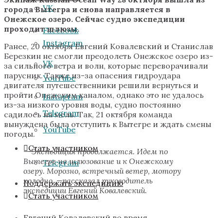
VK
города Вытегра и снова направляется в
Онежское озеро. Сейчас судно экспедиции
проходит шлюзы.
Facebook
Instagram
Ранее, 20 октября Евгений Ковалевский и Станислав
Березкин не смогли преодолеть Онежское озеро из-
VK
за сильного ветра и волн, которые переворачивали
парусник. Также из-за опасения гидроудара
YouTube
двигателя путешественники решили вернуться и
пройти Онежским каналом, однако это не удалось
Instagram
из-за низкого уровня воды, судно постоянно
Telegram
садилось на мель. Так, 21 октября команда
вынуждена была отступить к Вытегре и ждать смены
YouTube
погоды.
Стать участником
—
Экспедиция продолжается. Идем по
Вытегре на шлюзование и к Онежскому
Telegram
озеру. Морозно, встречный ветер, мотору
холодно, —рассказал руководитель
Поддержать экспедицию
экспедиции Евгений Ковалевский.
Стать участником
Евгений Ковалевский во время