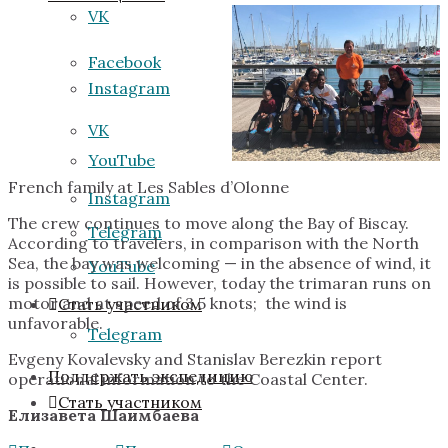
VK
Facebook
Instagram
VK
YouTube
French family at Les Sables d’Olonne
Instagram
The crew continues to move along the Bay of Biscay.
Telegram
According to travelers, in comparison with the North
Sea, the bay was welcoming — in the absence of wind, it
YouTube
is possible to sail. However, today the trimaran runs on
motor and at speed of 3.5 knots; the wind is
Стать участником
unfavorable.
Telegram
Evgeny Kovalevsky and Stanislav Berezkin report
Поддержать экспедицию
operational information to the Coastal Center.
Стать участником
Елизавета Шаимбаева