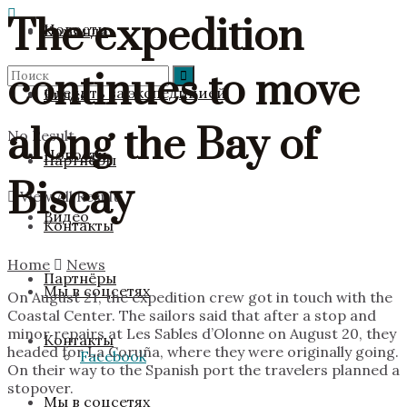
The expedition
Новости
Команда
continues to move
Следить за экспедицией
Видео
along the Bay of
No Result
Новости
Партнёры
Biscay
View All Result
Видео
Контакты
Home
News
Партнёры
Мы в соцсетях
On August 21, the expedition crew got in touch with the
Coastal Center. The sailors said that after a stop and
minor repairs at Les Sables d’Olonne on August 20, they
Контакты
headed for La Coruña, where they were originally going.
Facebook
On their way to the Spanish port the travelers planned a
stopover.
Мы в соцсетях