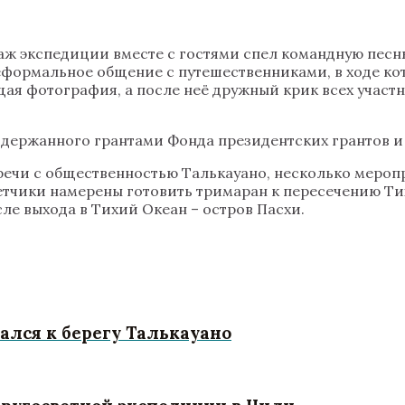
аж экспедиции вместе с гостями спел командную песню
еформальное общение с путешественниками, в ходе ко
ая фотография, а после неё дружный крик всех участни
оддержанного грантами Фонда президентских грантов 
стречи с общественностью Талькауано, несколько меро
тчики намерены готовить тримаран к пересечению Тих
сле выхода в Тихий Океан – остров Пасхи.
ался к берегу Талькауано