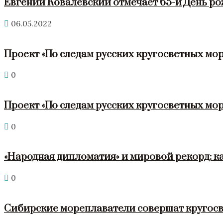
Евгений Ковалевский отмечает 65-й День р
06.05.2022
Проект «По следам русских кругосветных мор
0
Проект «По следам русских кругосветных мор
0
«Народная дипломатия» и мировой рекорд: к
0
Сибирские мореплаватели совершат кругосв