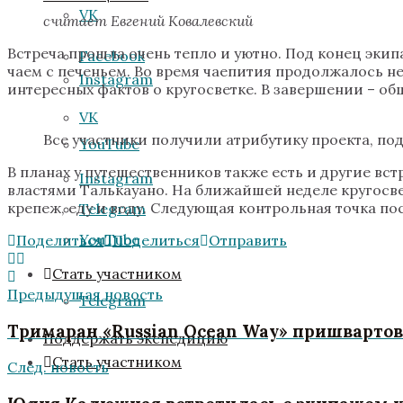
VK
считает Евгений Ковалевский
Встреча прошла очень тепло и уютно. Под конец экип
Facebook
чаем с печеньем. Во время чаепития продолжалось н
Instagram
интересных фактов о кругосветке. В завершении – общ
VK
Все участники получили атрибутику проекта, п
YouTube
В планах у путешественников также есть и другие в
Instagram
властями Талькауано. На ближайшей неделе кругосве
крепеж, еду и воду. Следующая контрольная точка по
Telegram
YouTube
Поделиться
Поделиться
Отправить
Стать участником
Предыдущая новость
Telegram
Тримаран «Russian Ocean Way» пришвартов
Поддержать экспедицию
Стать участником
След. новость