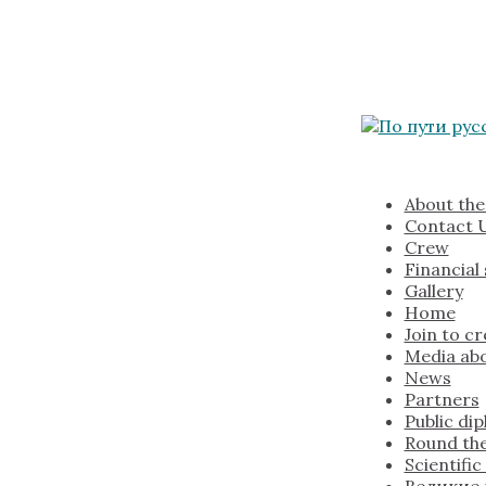
About the
Contact 
Crew
Financial
Gallery
Home
Join to c
Media abo
News
Partners
Public di
Round the
Scientifi