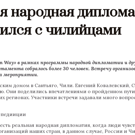
ая народная диплома
тился с чилийцами
ean Way» в рамках программы народной дипломатии и др
ртамента собралось более 30 человек. Встречу орган
на мероприятии.
ким домом в Сантьяго, Чили. Евгений Ковалевский, С
. Они поделились впечатлениями о пройденном пути и
х регионах. Участники встречи задавали много вопрос
кспедииции
есть реальная народная дипломатия, когда люди чувств
рганизаций наших стран, в данном случае, России и Чи