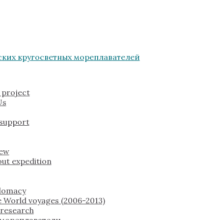
 project
Us
 support
rew
ut expedition
plomacy
 World voyages (2006-2013)
c research