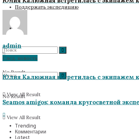
Юлия Калюжная встретилась с экипажем к
Поддержать экспедицию
admin
След. новость
No Result
Юлия Калюжная встретилась с экипажем к
View All Result
No Result
Seamos amigos: команда кругосветной экс
View All Result
Trending
Комментарии
Latest