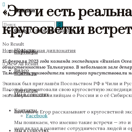
«Это и есть реальн
Новости
Команда
кругосветки встре
Следить за экспедицией
Видео
No Result
Новости
Home
Народная дипломатия
Партнёры
15 февраля 2023 года команда экспедиции «Russian Oc
View All Result
общественностью Талькауано. В небольшом зале депа
Видео
Талькауано, руководители которого присутствовали 
Контакты
Экипаж был приглашён Посольством РФ в Чили и Русс
Пасокой презентовали свою кругосветную экспедицию
Партнёры
Мы в соцсетях
экипаж рассказал чилийцам о России и о её Сибирски
Контакты
Евгений и Егор рассказывают о кругосветной э
Facebook
Мы понимаем, что именно такие встречи — это и 
наш вклад в развитие сотрудничества людей и о
Мы в соцсетях