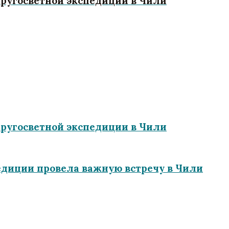
ругосветной экспедиции в Чили
ругосветной экспедиции в Чили
педиции провела важную встречу в Чили