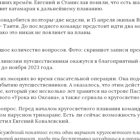
учших времён. Евгений и Станислав поняли, что есть ш
овят катамаран к дальнейшему плаванию.
онадобится полторы-две недели, и 15 апреля экипаж 
 – Таити. До последнего команде предстоит идти два
ако это никак не повлияет на планы.
ьшое количество вопросов. Фото: скриншот записи п
 Полинезии путешественники окажутся в благоприятный
до ноября 2023 года.
х эмоциях во время спасательной операции. Она поде
прибытию путешественников. А оказалось, что этим д
е, который уже несколько лет хранится на острове Пас
ого «Урока из Океана», а также сериала о кругосветн
опрос. Перед началом кругосветного плавания команд
м парусном тримаране. Есть ли сейчас возможность у
ветил Евгений Ковалевский.
бсуждений понятно: есть один вариант кругосветного плав
 второй вариант, когда ты беспрерывно находишься в океа