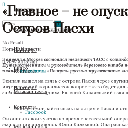
«Главное – не опус
Новости
Команда
Остров Пасхи
Следить за экспедицией
Видео
No Result
Новости
Home
Новости
Партнёры
3 апреля в Москве состоялся телемост ТАСС с командо
View All Result
Путешественники и руководитель берегового штаба н
Видео
планах
экспедиции
«По пути русских кругосветных мо
Контакты
Экипаж вышел на связь с острова Пасхи через спутн
интересующий журналистов вопрос – «что будет даль
Партнёры
Мы в соцсетях
за спасательным судном. Евгений Ковалевский взял н
Контакты
Экипаж смог найти связь на острове Пасхи и от
Facebook
Он описал свои чувства во время спасательной опер
экспедиции дал звонок Юлии Калюжной. Она рассказа
Мы в соцсетях