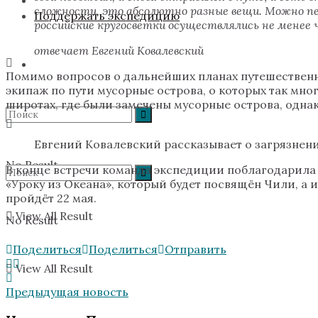
сложности, это абсолютно разные вещи. Можно пере
Поддержать экспедицию
российские кругосветки осуществлялись не менее ч
отвечает Евгений Ковалевский
Помимо вопросов о дальнейших планах путешественн
экипаж по пути мусорные острова, о которых так мно
широтах, где были замечены мусорные острова, однак
Евгений Ковалевский рассказывает о загрязнен
No Result
В конце встречи команда экспедиции поблагодарила
«Уроку из Океана», который будет посвящён Чили, а 
пройдёт 22 мая.
View All Result
No Result
Поделиться
Поделиться
Отправить
View All Result
Предыдущая новость