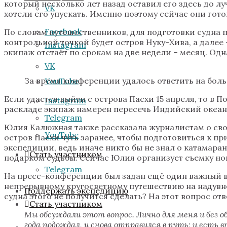
который несколько лет назад оставил его здесь до л
VK
хотели его упускать. Именно поэтому сейчас они гот
Facebook
По словам путешественников, для подготовки судна п
контрольной точкой будет остров Нуку-Хива, а далее
Instagram
экипаж отстаёт по срокам на две недели – месяц. Одн
VK
За время конференции удалось ответить на бол
YouTube
Если удастся выйти с острова Пасхи 15 апреля, то в
Instagram
раскладе экипаж намерен пересечь Индийский океан 
Telegram
Юлия Калюжная также рассказала журналистам о свои
YouTube
остров Пасхи чуть заранее, чтобы подготовиться к 
экспедиции, ведь иначе никто бы не знал о катамаран
Стать участником
подарком судьбы. Сейчас Юлия организует съемку нов
Telegram
На пресс-конференции был задан ещё один важный в
непрерывному кругосветному путешествию на надувно
Поддержать экспедицию
судна этого не получится сделать? На этот вопрос от
Стать участником
Мы обсуждали этот вопрос. Лично для меня и без о
года подождал, и снова отправился в путь; и есть