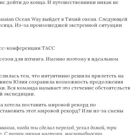
анс дойти до конца. И путешественники никак не
Russian Ocean Way выйдет в Тихий океан. Следующей
 месяца. Из-за произошедшей экстренной ситуации
ресс-конференции ТАСС
 сезон для яхтинга. Именно поэтому в идеальном
лилась тем, что интуитивно решила прилететь на
ействием Юлия сохранила возможность продолжения
хи. Вся команда называет это стечение обстоятельств
ой экспедиции.
а хотела поставить мировой рекорд по
становить этот мировой рекорд? Или из-за смены
ания, когда ты сделал переход, уехал домой, три
не. С точки зрения нагрузки, масштабности,