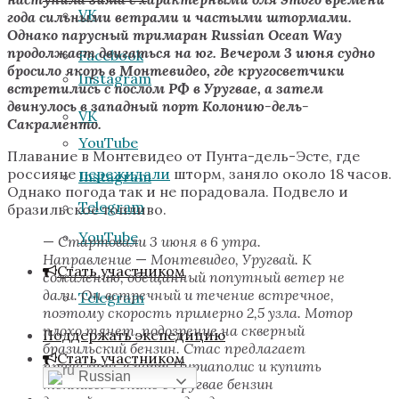
VK
года сильными ветрами и частыми штормами.
Однако парусный тримаран Russian Ocean Way
продолжает двигаться на юг. Вечером 3 июня судно
Facebook
бросило якорь в Монтевидео, где кругосветчики
Instagram
встретились с послом РФ в Уругвае, а затем
двинулось в западный порт Колонию-дель-
VK
Сакраменто.
YouTube
Плавание в Монтевидео от Пунта-дель-Эсте, где
россияне
пережидали
шторм, заняло около 18 часов.
Instagram
Однако погода так и не порадовала. Подвело и
Telegram
бразильское топливо.
YouTube
—
Стартовали 3 июня в 6 утра.
Направление
—
Монтевидео, Уругвай. К
Стать участником
сожалению, обещанный попутный ветер не
дали. Он встречный и течение встречное,
Telegram
поэтому скорость примерно 2,5 узла. Мотор
плохо тянет, подозрение на скверный
Поддержать экспедицию
бразильский бензин. Стас предлагает
Стать участником
причалить в порт Пириаполис и купить
Russian
топливо. Однако в Уругвае бензин