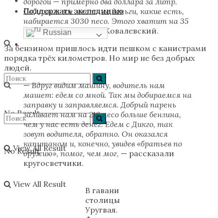
дорогой
—
примерно два доллара за литр.
Поддержать экспедицию
Собираем все местные деньги, какие есть,
набирается 3030 песо. Этого хватит на 35
литров
, — рассказал Ковалевский.
Russian
За бензином пришлось идти пешком с канистрами
порядка трёх километров. Но мир не без добрых
людей.
—
Вдруг видим машину, водитель нам
машет: едем со мной. Так мы добираемся на
заправку и заправляемся. Добрый парень
No Result
заливает нам на 216 песо больше бензина,
чем у нас есть денег. Едем с Дикго, так
зовут водителя, обратно. Он оказался
капитаном и, конечно, увидев «братьев по
View All Result
No Result
оружию», помог, чем мог
, — рассказали
кругосветчики.
View All Result
В гавани
столицы
Уругвая.