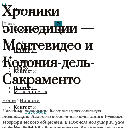
Хроники
Новости
Команда
экспедиции —
Следить за экспедицией
Видео
Монтевидео и
No Result
Новости
Партнёры
Колония-дель-
View All Result
Видео
Контакты
Сакраменто
Партнёры
Мы в соцсетях
Home
Новости
Контакты
Погодные условия не балуют кругосветную
Facebook
экспедицию Томского областного отделения Русского
географического общества. В Южном полушарии уже
Мы в соцсетях
наступила зима с характерными для этого времени