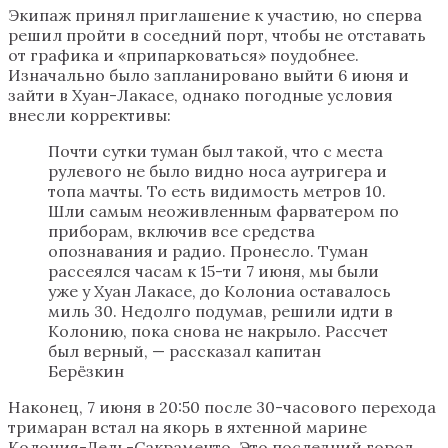
Экипаж принял приглашение к участию, но сперва
решил пройти в соседний порт, чтобы не отставать
от графика и «припарковаться» поудобнее.
Изначально было запланировано выйти 6 июня и
зайти в Хуан-Лакасе, однако погодные условия
внесли коррективы:
Почти сутки туман был такой, что с места
рулевого не было видно носа аутригера и
топа мачты. То есть видимость метров 10.
Шли самым неоживленным фарватером по
приборам, включив все средства
опознавания и радио. Пронесло. Туман
рассеялся часам к 15-ти 7 июня, мы были
уже у Хуан Лакасе, до Колониа оставалось
миль 30. Недолго подумав, решили идти в
Колонию, пока снова не накрыло. Рассчет
был верный, — рассказал капитан
Берёзкин
Наконец, 7 июня в 20:50 после 30-часового перехода
тримаран встал на якорь в яхтенной марине
Колония-Дель-Сакраменто. Это последний город