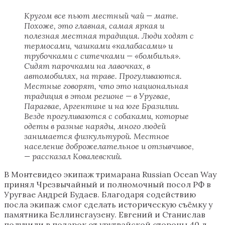
Кругом все пьют местный чай — мате.
Похоже, это главная, самая яркая и
полезная местная традиция. Люди ходят с
термосами, чашками «калабасами» и
трубочками с ситечками — «бомбилья».
Сидят парочками на лавочках, в
автомобилях, на траве. Прогуливаются.
Местные говорят, что это национальная
традиция в этом регионе — в Уругвае,
Парагвае, Аргентине и на юге Бразилии.
Везде прогуливаются с собаками, которые
одеты в разные наряды, много людей
занимается физкультурой. Местное
население доброжелательное и отзывчивое
,
— рассказал Ковалевский.
В Монтевидео экипаж тримарана Russian Ocean Way
принял Чрезвычайный и полномочный посол РФ в
Уругвае Андрей Будаев. Благодаря содействию
посла экипаж смог сделать историческую съёмку у
памятника Беллинсгаузену. Евгений и Станислав
получили в подарок от уругвайской стороны 40 л