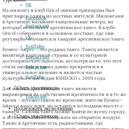
VK
На милонгу в клуб Gricel экипаж тримарана был
приглашен одним из местных жителей. Милонгами
Facebook
в Аргентине называют танцевальные вечера, на
Instagram
которых исполняют аргентинское танго. В клубе
Gricel собираются в основном местные, где они
VK
регулярно обучаются и танцуют аргентинское танго.
YouTube
Буэнос-Айрес – это родина танго. Танец является
визитной карточкой страны и ее культурной
Instagram
достопримечательностью, несмотря на то, что этот
стиль музыки и танца давно превратился в
Telegram
универсальное явление и является частью
YouTube
культурного наследия ЮНЕСКО с 2009 года.
Стать участником
Для многих аргентинцев танго является
выражением их собственной идентичности и в то же
Telegram
время – путешествием во времени: жители Буэнос-
Айреса взрослеют, но остаются молодыми вместе с
Поддержать экспедицию
танцем. Салоны танго можно найти по всему городу,
Стать участником
а летом вы можете танцевать на открытом воздухе.
Также в Аргентине есть радиостанции, где
круглосуточно можно услышать музыку танго, в том