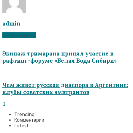
admin
След. новость
Экипаж тримарана принял участие в
рафтинг-форуме «Белая Вода Сибири»
Чем живет русская диаспора в Аргентине:
клубы советских эмигрантов
Trending
Комментарии
Latest