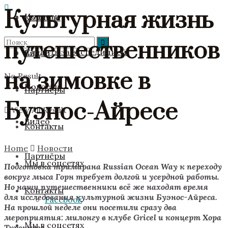
Культурная жизнь
Новости
Команда
путешественников
Следить за экспедицией
Видео
на зимовке в
No Result
Новости
Партнёры
Буэнос-Айресе
View All Result
Видео
Контакты
Home
Новости
Партнёры
Мы в соцсетях
Подготовка тримарана Russian Ocean Way к переходу
вокруг мыса Горн требует долгой и усердной работы.
Но наши путешественники всё же находят время
Контакты
для исследования культурной жизни Буэнос-Айреса.
Facebook
На прошлой неделе они посетили сразу два
мероприятия: милонгу в клубе Gricel и концерт Хора
Мы в соцсетях
Турецкого.