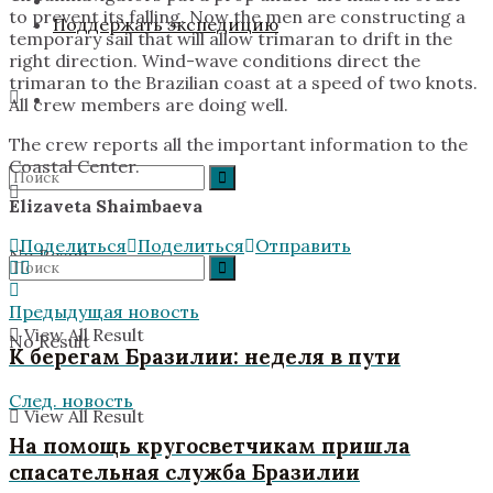
to prevent its falling. Now the men are constructing a
Поддержать экспедицию
temporary sail that will allow trimaran to drift in the
right direction. Wind-wave conditions direct the
trimaran to the Brazilian coast at a speed of two knots.
All crew members are doing well.
The crew reports all the important information to the
Coastal Center.
Elizaveta Shaimbaeva
Поделиться
Поделиться
Отправить
No Result
Предыдущая новость
View All Result
No Result
К берегам Бразилии: неделя в пути
След. новость
View All Result
На помощь кругосветчикам пришла
спасательная служба Бразилии