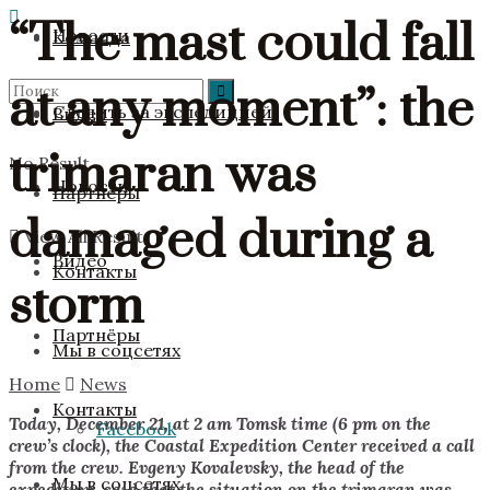
“The mast could fall
Новости
Команда
at any moment”: the
Следить за экспедицией
Видео
trimaran was
No Result
Новости
Партнёры
damaged during a
View All Result
Видео
Контакты
storm
Партнёры
Мы в соцсетях
Home
News
Контакты
Today, December 21, at 2 am Tomsk time (6 pm on the
Facebook
crew’s clock), the Coastal Expedition Center received a call
from the crew. Evgeny Kovalevsky, the head of the
Мы в соцсетях
expedition, said that the situation on the trimaran was