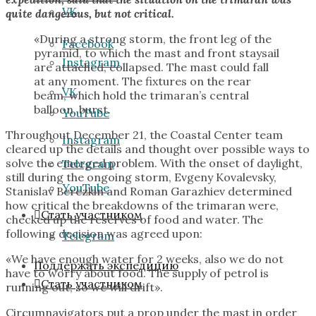
VK
quite dangerous, but not critical.
«During a strong storm, the front leg of the
Facebook
pyramid, to which the mast and front staysail
Instagram
are attached, collapsed. The mast could fall
at any moment. The fixtures on the rear
VK
beam, which hold the trimaran’s central
balloon, burst.
YouTube
Throughout December 21, the Coastal Center team
Instagram
cleared up the details and thought over possible ways to
solve the emerged problem. With the onset of daylight,
Telegram
still during the ongoing storm, Evgeny Kovalevsky,
YouTube
Stanislav Berezkin and Roman Garazhiev determined
how critical the breakdowns of the trimaran were,
Стать участником
checked up the reserves of food and water. The
following decision was agreed upon:
Telegram
«We have enough water for 2 weeks, also we do not
Поддержать экспедицию
have to worry about food. The supply of petrol is
Стать участником
running out, so we will drift».
Сircumnavigators put a prop under the mast in order