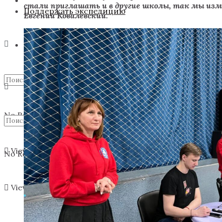
стали приглашать и в другие школы, так мы изме
Поддержать экспедицию
Евгений Ковалевский.
No Result
View All Result
No Result
View All Result