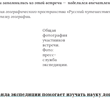
и запомнились из этой встречи
— поделился впечатлен
ия географического пространства
«
Русский путешестве
 тему географии.
Общая
фотография
участников
встречи.
Фото:
пресс-
служба
экспедиции.
манда экспедиции помогает изучать науку 