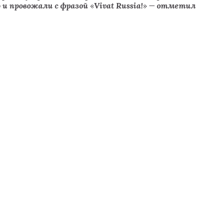
о и провожали с фразой
«
Vivat Russia!
»
— отметил