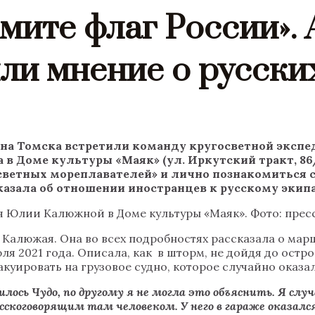
мите флаг России». 
ли мнение о русски
она Томска встретили команду кругосветной экспе
а в Доме культуры
«
Маяк
»‎‎ (ул. Иркутский тракт, 86
осветных мореплавателей
»‎
и лично познакомиться с
сказала об отношении иностранцев к русскому экип
 Юлии Калюжной в Доме культуры «Маяк»‎‎. Фото: пре
алюжая. Она во всех подробностях рассказала о маршр
я 2021 года. Описала, как в шторм, не дойдя до остро
акуировать на грузовое судно, которое случайно оказа
ось Чудо, по другому я не могла это объяснить. Я случ
сскоговорящим там человеком. У него в гараже оказалс