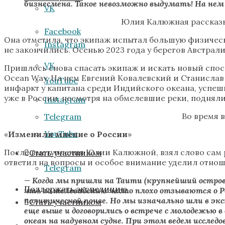
бизнесмена. Такое невозможно выдумать! На нем
VK
Юлия Калюжная рассказыв
Facebook
Она отметила, что экипаж испытал большую физичес
Instagram
не закончились. Осенью 2023 года у берегов Австрал
VK
Пришлось снова спасать экипаж и искать новый спо
Ocean Way. На нем Евгений Ковалевский и Станислав
YouTube
инфаркт у капитана среди Индийского океана, успеш
уже в России, несмотря на обмелевшие реки, поднял
Instagram
Во время 
Telegram
YouTube
«
Изменили мнение о России
»
После выступления Юлии Калюжной, взял слово сам 
Стать участником
ответил на вопросы и особое внимание уделил отно
Telegram
— Когда мы пришли на Таити (крупнейший остров 
Поддержать экспедицию
что по телевидению часто плохо отзываются о 
политической почве. Но мы изначально шли в эк
Стать участником
еще выше и договорились о встрече с молодежью
океан на надувном судне. При этом ведем исслед