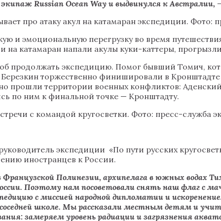
 экипаж Russian Ocean Way и выдвинулся к Австралии,
ает про атаку акул на катамаран экспедиции. Фото: 
кую и эмоциональную перегрузку во время путешестви
ии на катамаран напали акулы куки-каттеры, прогрызл
соб продолжать экспедицию. Помог бывший Томич, кот
 Березкин торжественно финишировали в Кронштадте 6
но прошли территории военных конфликтов: Аденский з
ись по ним к финальной точке — Кронштадту.
встречи с командой кругосветки. Фото: пресс-служба э
руководитель экспедиции «По пути русских кругосвет
шению иностранцев к России.
Французской Полинезии, архипелага в южных водах Тихо
России. Поэтому нам посоветовали снять наш флаг с 
спедицию с миссией народной дипломатии и искоренение
 в соседней школе. Мы рассказали местным детям и учи
ования: замеряем уровень радиации и загрязнения акват