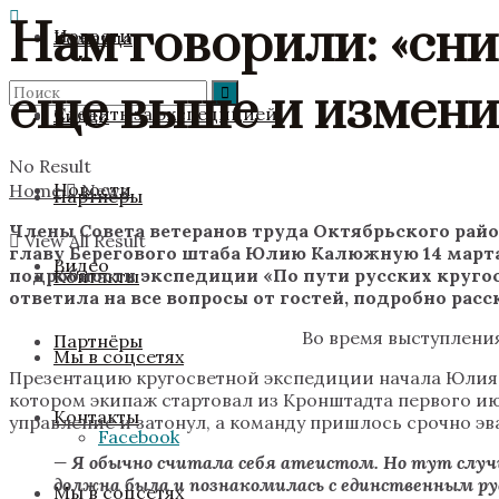
Нам говорили: «сни
Новости
Команда
еще выше и измени
Следить за экспедицией
Видео
No Result
Новости
Home
News
Партнёры
Члены Совета ветеранов труда Октябрьского рай
View All Result
главу Берегового штаба Юлию Калюжную 14 март
Видео
подробности экспедиции
«
По пути русских круг
Контакты
ответила на все вопросы от гостей, подробно рас
Во время выступления
Партнёры
Мы в соцсетях
Презентацию кругосветной экспедиции начала Юлия К
котором экипаж стартовал из Кронштадта первого июл
Контакты
управление и затонул, а команду пришлось срочно эв
Facebook
—
Я обычно считала себя атеистом. Но тут случил
должна была и познакомилась с единственным ру
Мы в соцсетях