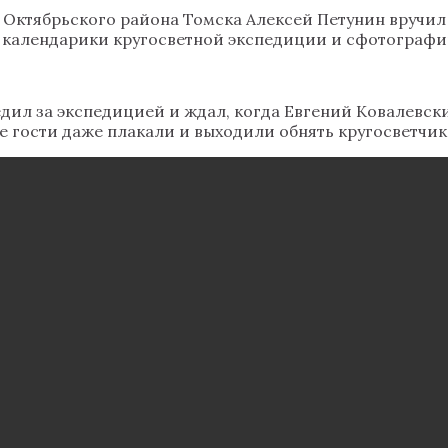
 Октябрьского района Томска Алексей Петунин вручил
 календарики кругосветной экспедиции и сфотографир
едил за экспедицией и ждал, когда Евгений Ковалевски
е гости даже плакали и выходили обнять кругосветчик