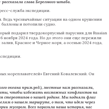
—
рассказала глава Берегового штаба.
пресс-служба экспедиции.
я. Ведь чрезвычайные ситуации на одном крушении
и баллоны и потопили судно.
орый подарил твердокорпусный парусник для Russian
 ноября 2024 года. Но до этого они еще пережили
алив, Красное и Черное моря, а осенью 2024 года,
кспедиции.
ных мореплавателей» Евгений Ковалевский. Он
го океана прим.ред.), местные нам рассказали,
мачты, чтобы избежать возможных конфликтов на
м стереотипов о нашей родине. Мы подняли флаг
телям о нашем маршруте, о том, что идем через
ории мусором. Всех поразила наша история, нас