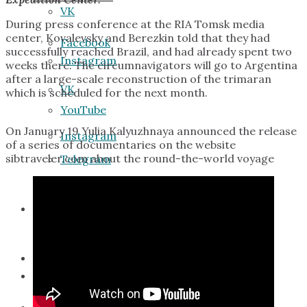
VK
During press conference at the RIA Tomsk media
center, Kovalevsky and Berezkin told that they had
Facebook
successfully reached Brazil, and had already spent two
Instagram
weeks there. The circumnavigators will go to Argentina
after a large-scale reconstruction of the trimaran
VK
which is scheduled for the next month.
YouTube
On January 19 Yulia Kalyuzhnaya announced the release
Instagram
of a series of documentaries on the website
sibtraveler.com about the round-the-world voyage
Telegram
YouTube
Стать участником
Telegram
Поддержать экспедицию
Стать участником