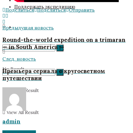
Поддержать экспедицию
Поделиться
Поделиться
Отправить
Предыдущая новость
Round-the-world expedition on a trimaran
— in South America —
След. новость
No Result
Премьера сериала о кругосветном
путешествии
View All Result
No Result
View All Result
admin