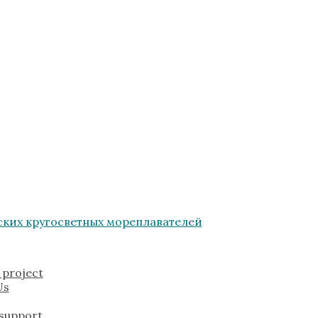
 project
Us
 support