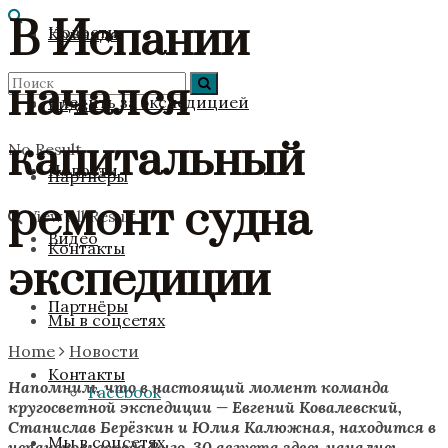
В Испании
Новости
Команда
начался
Следить за экспедицией
Видео
капитальный
No Result
Новости
Партнёры
ремонт судна
View All Result
Видео
Контакты
экспедиции
Партнёры
Мы в соцсетях
Home
Новости
Контакты
Напомним, что в настоящий момент команда
Facebook
кругосветной экспедиции — Евгений Ковалевский,
Станислав Берёзкин и Юлия Калюжная, находится в
Мы в соцсетях
испанском городе Виго. 30 августа здесь начались