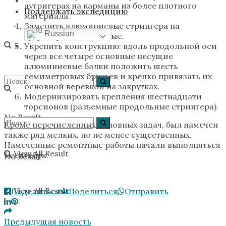
аутригерах на карманы из более плотного
Поддержать экспедицию
материала.
Заменить алюминиевые стрингера на
Russian
аутригерах на стальные.
Укрепить конструкцию: вдоль продольной оси
через все четыре основные несущие
алюминиевые балки положить шесть
семиметровых брусьев и крепко привязать их
основной веревкой на закрутках.
Модернизировать крепления шестнадцати
торсионов (разъемные продольные стрингера).
No Result
Кроме перечисленных основных задач, был намечен
также ряд мелких, но не менее существенных.
Намеченные ремонтные работы начали выполняться
View All Result
1 сентября.
No Result
View All Result
Поделиться
Поделиться
Отправить
Предыдущая новость