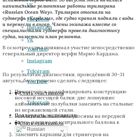
VK
капитальные ремонтные работы тримарана
«Russian Ocean Way». Тримаран отогнали на
судоверфь «Кардама», где судно краном подняли с воды
Facebook
и перенесли в ангар. Члены экипажа вместе со
Instagram
специалистами судоверфи провели диагностику
судна, наметили план ремонта.
VK
В осмотре судна принимал участие непосредственно
YouTube
генеральный директор верфи Марио Кардама.
Instagram
Telegram
По результатам диагностики, проведённой 30-31
августа, было решено сделать следующее:
YouTube
Планируется модифицировать конструкцию
Стать участником
носовой несущей балки: две лопнувшие
Telegram
алюминиевые полубалки заменить на стальные
из нержавеющей стали.
Поддержать экспедицию
Усилить или заменить укосины на передней
балке, идущие от центрального баллона к
Стать участником
аутригерам.
Russian
Заменить карманы для стрингеров на